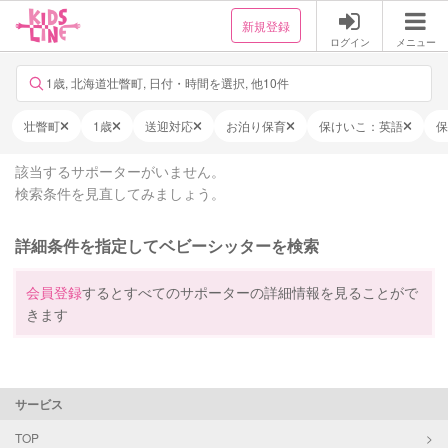
新規登録
ログイン
メニュー
1歳, 北海道壮瞥町, 日付・時間を選択, 他10件
壮瞥町
1歳
送迎対応
お泊り保育
保けいこ：英語
保
該当するサポーターがいません。
検索条件を見直してみましょう。
詳細条件を指定してベビーシッターを検索
会員登録
するとすべてのサポーターの詳細情報を見ることがで
きます
サービス
TOP