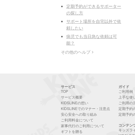
定期予約ができるサポーター
の探し方
サポート場所を自宅以外で依
頼したい
病児でも当日急な依頼は可
能？
その他のヘルプ
サービス
ガイド
TOP
ご利用例
サービス概要
上手な使
KIDSLINEの想い
ご利用の
KIDSLINEでのマナー・注意点
定期予約
安心安全への取り組み
定期予約
ご利用料金について
コンテン
家事代行のご利用について
キッズラ
ギフトを贈る