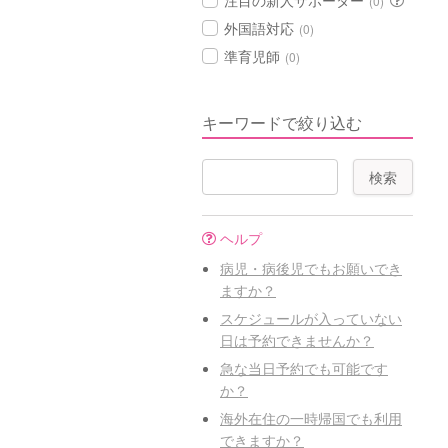
注目の新人サポーター
(0)
外国語対応
(0)
準育児師
(0)
キーワードで絞り込む
ヘルプ
病児・病後児でもお願いでき
ますか？
スケジュールが入っていない
日は予約できませんか？
急な当日予約でも可能です
か？
海外在住の一時帰国でも利用
できますか？