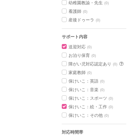
幼稚園教諭・先生
(0)
看護師
(0)
産後ドゥーラ
(0)
サポート内容
送迎対応
(0)
お泊り保育
(0)
障がい児対応認定あり
(0)
家庭教師
(0)
保けいこ：英語
(0)
保けいこ：音楽
(0)
保けいこ：スポーツ
(0)
保けいこ：絵・工作
(0)
保けいこ：その他
(0)
対応時間帯