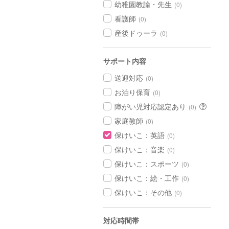
幼稚園教諭・先生
(0)
看護師
(0)
産後ドゥーラ
(0)
サポート内容
送迎対応
(0)
お泊り保育
(0)
障がい児対応認定あり
(0)
家庭教師
(0)
保けいこ：英語
(0)
保けいこ：音楽
(0)
保けいこ：スポーツ
(0)
保けいこ：絵・工作
(0)
保けいこ：その他
(0)
対応時間帯