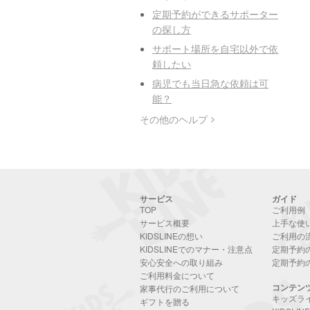
定期予約ができるサポーター
の探し方
サポート場所を自宅以外で依
頼したい
病児でも当日急な依頼は可
能？
その他のヘルプ
サービス
ガイド
TOP
ご利用例
サービス概要
上手な使
KIDSLINEの想い
ご利用の
KIDSLINEでのマナー・注意点
定期予約
安心安全への取り組み
定期予約
ご利用料金について
コンテン
家事代行のご利用について
キッズラ
ギフトを贈る