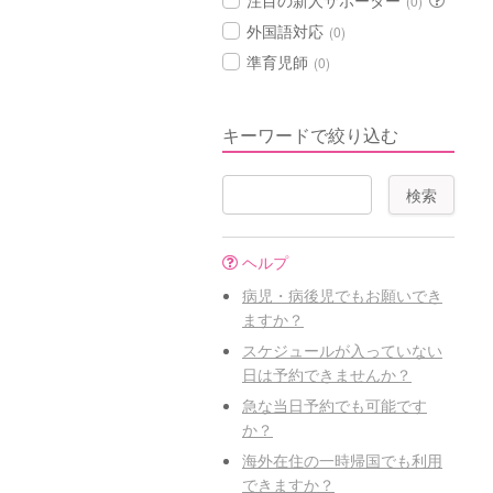
注目の新人サポーター
(0)
外国語対応
(0)
準育児師
(0)
キーワードで絞り込む
ヘルプ
病児・病後児でもお願いでき
ますか？
スケジュールが入っていない
日は予約できませんか？
急な当日予約でも可能です
か？
海外在住の一時帰国でも利用
できますか？