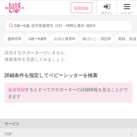
新規登録
ログイン
メニュー
3歳〜6歳, 岩手県盛岡市, 日付・時間を選択, 他5件
盛岡市
3歳〜6歳
お泊り保育
保けいこ：英語
発熱、気道
該当するサポーターがいません。
検索条件を見直してみましょう。
詳細条件を指定してベビーシッターを検索
会員登録
するとすべてのサポーターの詳細情報を見ることがで
きます
サービス
TOP