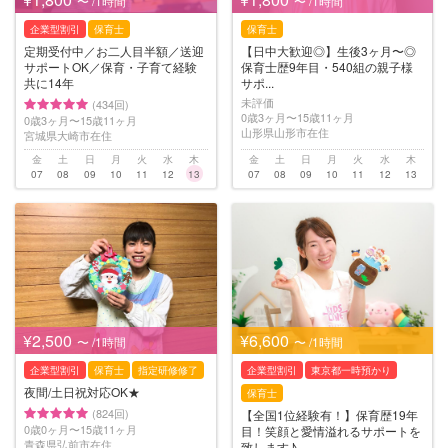
〜 /1時間
〜 /1時間
企業型割引
保育士
保育士
定期受付中／お二人目半額／送迎
【日中大歓迎◎】生後3ヶ月〜◎
サポートOK／保育・子育て経験
保育士歴9年目・540組の親子様
共に14年
サポ...
未評価
(434回)
0歳3ヶ月〜15歳11ヶ月
0歳3ヶ月〜15歳11ヶ月
山形県山形市在住
宮城県大崎市在住
金
土
日
月
火
水
木
金
土
日
月
火
水
木
07
08
09
10
11
12
13
07
08
09
10
11
12
13
¥2,500
¥6,600
〜 /1時間
〜 /1時間
企業型割引
保育士
指定研修修了
企業型割引
東京都一時預かり
夜間/土日祝対応OK★
保育士
(824回)
【全国1位経験有！】保育歴19年
0歳0ヶ月〜15歳11ヶ月
目！笑顔と愛情溢れるサポートを
青森県弘前市在住
致します♪