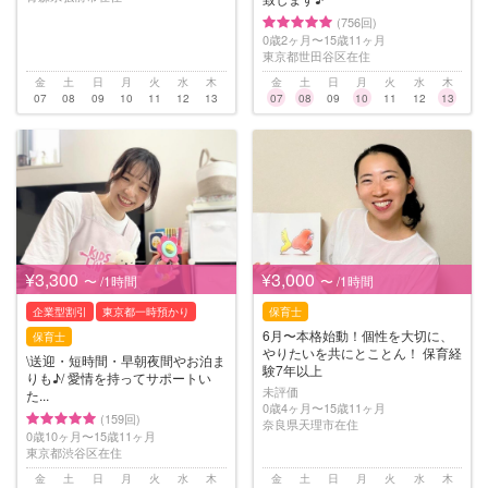
(756回)
0歳2ヶ月〜15歳11ヶ月
東京都世田谷区在住
金
土
日
月
火
水
木
金
土
日
月
火
水
木
07
08
09
10
11
12
13
07
08
09
10
11
12
13
¥3,300
¥3,000
〜 /1時間
〜 /1時間
企業型割引
東京都一時預かり
保育士
6月〜本格始動！個性を大切に、
保育士
やりたいを共にとことん！ 保育経
\送迎・短時間・早朝夜間やお泊ま
験7年以上
りも♪/ 愛情を持ってサポートい
未評価
た...
0歳4ヶ月〜15歳11ヶ月
(159回)
奈良県天理市在住
0歳10ヶ月〜15歳11ヶ月
東京都渋谷区在住
金
土
日
月
火
水
木
金
土
日
月
火
水
木