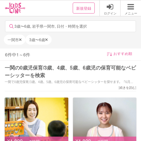
新規登録
ログイン
メニュー
3歳〜6歳, 岩手県一関市, 日付・時間を選択
一関市
3歳〜6歳
6
件中
1
～
6
件
一関の0歳児保育/3歳、4歳、5歳、6歳児の保育可能なベビ
ーシッターを検索
一関で0歳児保育/3歳、4歳、5歳、6歳児の保育可能なベビーシッターを探せます。「6月〜
本格始動！個性を大切に、やりたいを共にとことん！
[
続きを読む
]
保育経験7年以上」「\送迎・短時間・早朝夜間やお泊まりも♪/
愛情を持ってサポートいたします♡」「【全国1位経験有！】保育歴19年目！笑顔と愛情溢れ
るサポートを致します♪」などの強みを持つシッターが対応いたします。一関で様々なスキ
ルを持ったサポーターの中から、ご予算や依頼内容に合わせて選んでいただけます。
¥1,800
¥1,800