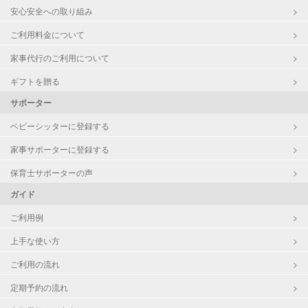
お泊まり保育
安心安全への取り組み
ご利用料金について
病児対応
病児、病後児、ともに不可
家事代行のご利用について
障がい児対応
対応可否は個別に相談
ギフトを贈る
サポーター
レッスン
なし
ベビーシッターに登録する
定期予約
お引き受けしていません
家事サポーターに登録する
お子様の撮影
対応不可
保育士サポーターの声
（定期特典）
ガイド
ご利用例
上手な使い方
ご利用の流れ
定期予約の流れ