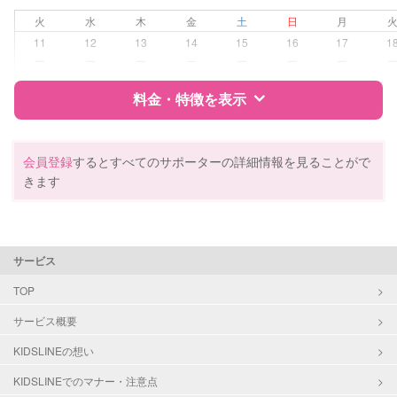
病児対応
病児、病後児、ともに不可
火
水
木
金
土
日
月
11
12
13
14
15
16
17
1
障がい児対応
対応可否は個別に相談
ー
ー
ー
ー
ー
ー
ー
料金・特徴を表示
レッスン
絵・工作レッスン
その他
特徴
料金
レビュー
会員登録
するとすべてのサポーターの詳細情報を見ることがで
定期予約
可能
きます
サポートの特徴
お子様の撮影
対応可能
（定期特典）
資格
企業型割引対象(旧内閣府補助対象)
サービス
自治体届出済ベビーシッター
整理収納アドバイザー1級
TOP
クリンネスト1級
サービス概要
対応可能/特徴
送迎サポート
KIDSLINEの想い
早朝対応
KIDSLINEでのマナー・注意点
夜間対応