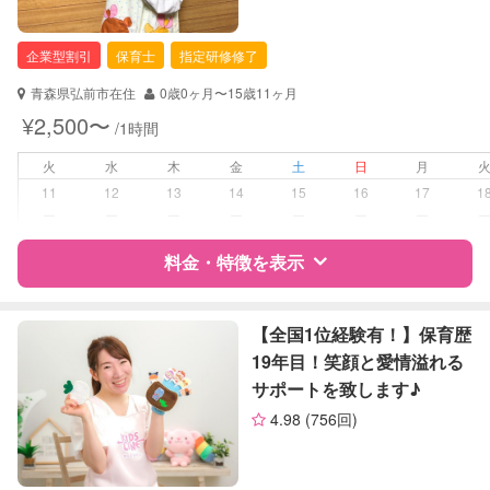
企業型割引
保育士
指定研修修了
青森県弘前市在住
0歳0ヶ月〜15歳11ヶ月
¥2,500〜
/1時間
火
水
木
金
土
日
月
11
12
13
14
15
16
17
1
ー
ー
ー
ー
ー
ー
ー
料金・特徴を表示
特徴
料金
レビュー
【全国1位経験有！】保育歴
19年目！笑顔と愛情溢れる
サポートを致します♪
サポートの特徴
4.98
(756回)
資格
企業型割引対象(旧内閣府補助対象)
自治体届出済ベビーシッター