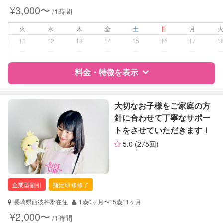
早朝対応
¥3,000〜
/1時間
夜間対応
お泊まり保育
火
水
木
金
土
日
月
11
12
13
14
15
16
17
1
病児対応
病児、病後児、ともに不可
ー
ー
ー
ー
ー
ー
ー
料金・特徴を表示
障がい児対応
対応可否は個別に相談
レッスン
なし
特徴
料金
レビュー
大切なお子様をご家庭の方
針に合わせて丁寧なサポー
定期予約
お引き受けしていません
トをさせていただきます！
サポートの特徴
5.0
(275回)
お子様の撮影
対応不可
資格
自治体届出済ベビーシッター
（定期特典）
保育士
幼稚園教諭
企業型割引
指定研修修了
対応可能/特徴
送迎サポート
長崎県西彼杵郡在住
1歳0ヶ月〜15歳11ヶ月
子育て経験
¥2,000〜
/1時間