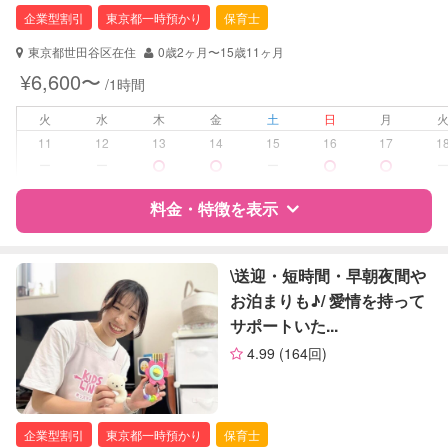
保育士
企業型割引
東京都一時預かり
保育士
対応可能/特徴
送迎サポート
東京都世田谷区在住
0歳2ヶ月〜15歳11ヶ月
早朝対応
¥6,600〜
/1時間
夜間対応
お泊まり保育
火
水
木
金
土
日
月
11
12
13
14
15
16
17
1
病児対応
病児、病後児、ともに可能
ー
ー
ー
障がい児対応
料金・特徴を表示
認定あり
レッスン
なし
特徴
料金
レビュー
\送迎・短時間・早朝夜間や
お泊まりも♪/ 愛情を持って
定期予約
お引き受けしていません
サポートいた...
サポートの特徴
お子様の撮影
対応不可
4.99
(164回)
（定期特典）
資格
企業型割引対象(旧内閣府補助対象)
自治体届出済ベビーシッター
保育士
企業型割引
東京都一時預かり
保育士
幼稚園教諭