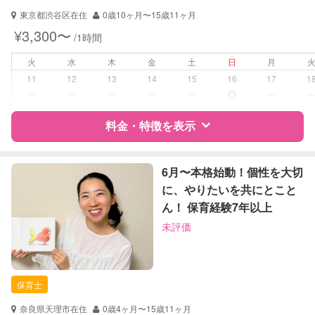
ドゥーラ教育協議会認定産後ドゥー
東京都渋谷区在住
0歳10ヶ月〜15歳11ヶ月
ラ
¥3,300〜
/1時間
対応可能/特徴
送迎サポート
火
水
木
金
土
日
月
早朝対応
11
12
13
14
15
16
17
1
夜間対応
ー
ー
ー
ー
ー
ー
お泊まり保育
料金・特徴を表示
病児対応
病児、病後児、ともに不可
特徴
料金
レビュー
障がい児対応
6月〜本格始動！個性を大切
対応可否は個別に相談
に、やりたいを共にとこと
レッスン
絵・工作レッスン
ん！ 保育経験7年以上
サポートの特徴
未評価
定期予約
可能
資格
企業型割引対象(旧内閣府補助対象)
自治体届出済ベビーシッター
お子様の撮影
対応可能
保育士
保育士
（定期特典）
対応可能/特徴
送迎サポート
奈良県天理市在住
0歳4ヶ月〜15歳11ヶ月