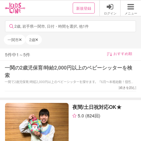
新規登録
ログイン
メニュー
2歳, 岩手県一関市, 日付・時間を選択, 他1件
一関市
2歳
5
件中
1
～
5
件
一関の2歳児保育/時給2,000円以上のベビーシッターを検
索
一関で2歳児保育/時給2,000円以上のベビーシッターを探せます。「6月〜本格始動！個性を
大切に、やりたいを共にとことん！
[
続きを読む
]
保育経験7年以上」「夜間/土日祝対応OK★」「大切なお子様をご家庭の方針に合わせて丁寧
なサポートをさせていただきます！」などの強みを持つシッターが対応いたします。一関で
様々なスキルを持ったサポーターの中から、ご予算や依頼内容に合わせて選んでいただけま
夜間/土日祝対応OK★
す。
5.0
(824回)