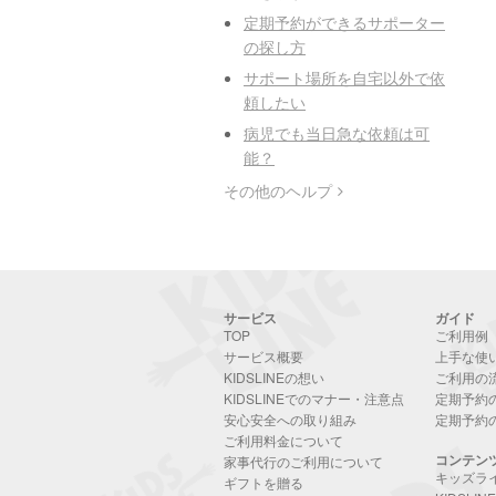
定期予約ができるサポーター
の探し方
サポート場所を自宅以外で依
頼したい
病児でも当日急な依頼は可
能？
その他のヘルプ
サービス
ガイド
TOP
ご利用例
サービス概要
上手な使
KIDSLINEの想い
ご利用の
KIDSLINEでのマナー・注意点
定期予約
安心安全への取り組み
定期予約
ご利用料金について
コンテン
家事代行のご利用について
キッズラ
ギフトを贈る