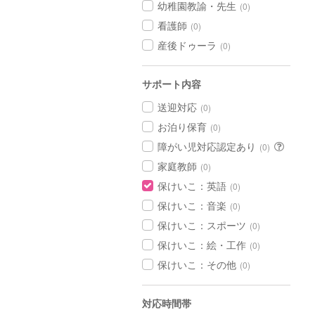
幼稚園教諭・先生
(0)
看護師
(0)
産後ドゥーラ
(0)
サポート内容
送迎対応
(0)
お泊り保育
(0)
障がい児対応認定あり
(0)
家庭教師
(0)
保けいこ：英語
(0)
保けいこ：音楽
(0)
保けいこ：スポーツ
(0)
保けいこ：絵・工作
(0)
保けいこ：その他
(0)
対応時間帯