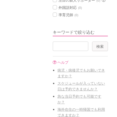
注目の新人サポーター
(0)
外国語対応
(0)
準育児師
(0)
キーワードで絞り込む
ヘルプ
病児・病後児でもお願いでき
ますか？
スケジュールが入っていない
日は予約できませんか？
急な当日予約でも可能です
か？
海外在住の一時帰国でも利用
できますか？