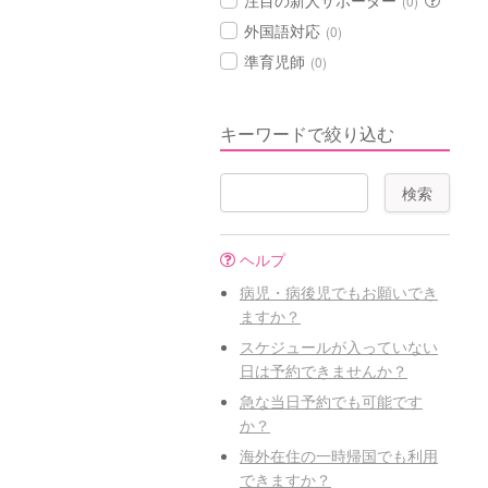
注目の新人サポーター
(0)
外国語対応
(0)
準育児師
(0)
キーワードで絞り込む
ヘルプ
病児・病後児でもお願いでき
ますか？
スケジュールが入っていない
日は予約できませんか？
急な当日予約でも可能です
か？
海外在住の一時帰国でも利用
できますか？