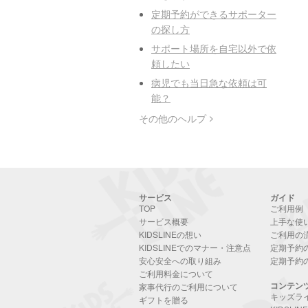
定期予約ができるサポーター
の探し方
サポート場所を自宅以外で依
頼したい
病児でも当日急な依頼は可
能？
その他のヘルプ
サービス
ガイド
TOP
ご利用例
サービス概要
上手な使
KIDSLINEの想い
ご利用の
KIDSLINEでのマナー・注意点
定期予約
安心安全への取り組み
定期予約
ご利用料金について
コンテン
家事代行のご利用について
キッズラ
ギフトを贈る