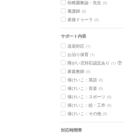
幼稚園教諭・先生
(0)
看護師
(0)
産後ドゥーラ
(0)
サポート内容
送迎対応
(1)
お泊り保育
(1)
障がい児対応認定あり
(1)
家庭教師
(0)
保けいこ：英語
(0)
保けいこ：音楽
(0)
保けいこ：スポーツ
(0)
保けいこ：絵・工作
(0)
保けいこ：その他
(0)
対応時間帯