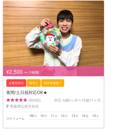
¥2,500
〜 /1時間
企業型割引
保育士
指定研修修了
夜間/土日祝対応OK★
(824回)
対応
0歳0ヶ月〜15歳11ヶ月
青森県弘前市在住
09
10
11
12
13
14
15
日
月
火
水
木
金
土
スケジュール