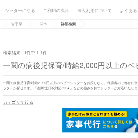
シッターになる
ご利用の流れ
法人利用について
よくある
岩手県
一関市
詳細検索
検索結果 :
1件中 1-1件
一関の病後児保育/時給2,000円以上の
一関で病後児保育/時給2,000円以上のベビーシッターをお探しなら。保護者のご都合
ッターが探せます。「夜間/土日祝対応OK★」などの強みを持つシッターが対応いたしま
カテゴリで絞る