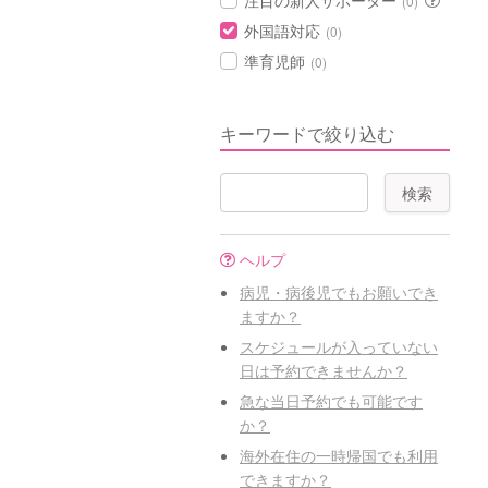
注目の新人サポーター
(0)
外国語対応
(0)
準育児師
(0)
キーワードで絞り込む
ヘルプ
病児・病後児でもお願いでき
ますか？
スケジュールが入っていない
日は予約できませんか？
急な当日予約でも可能です
か？
海外在住の一時帰国でも利用
できますか？