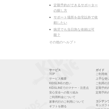
定期予約ができるサポーター
の探し方
サポート場所を自宅以外で依
頼したい
病児でも当日急な依頼は可
能？
その他のヘルプ
サービス
ガイド
TOP
ご利用例
サービス概要
上手な使
KIDSLINEの想い
ご利用の
KIDSLINEでのマナー・注意点
定期予約
安心安全への取り組み
定期予約
ご利用料金について
コンテン
家事代行のご利用について
キッズラ
ギフトを贈る