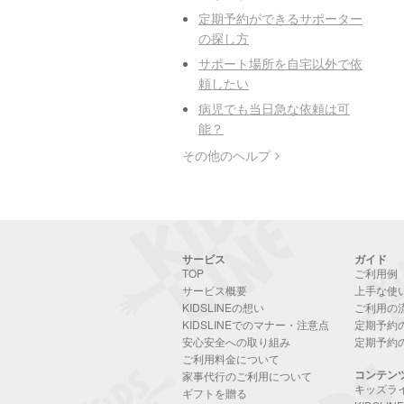
定期予約ができるサポーター
の探し方
サポート場所を自宅以外で依
頼したい
病児でも当日急な依頼は可
能？
その他のヘルプ
サービス
ガイド
TOP
ご利用例
サービス概要
上手な使
KIDSLINEの想い
ご利用の
KIDSLINEでのマナー・注意点
定期予約
安心安全への取り組み
定期予約
ご利用料金について
コンテン
家事代行のご利用について
キッズラ
ギフトを贈る