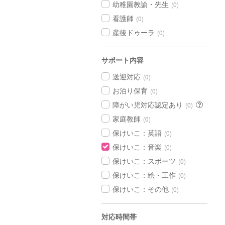
幼稚園教諭・先生
(0)
看護師
(0)
産後ドゥーラ
(0)
サポート内容
送迎対応
(0)
お泊り保育
(0)
障がい児対応認定あり
(0)
家庭教師
(0)
保けいこ：英語
(0)
保けいこ：音楽
(0)
保けいこ：スポーツ
(0)
保けいこ：絵・工作
(0)
保けいこ：その他
(0)
対応時間帯