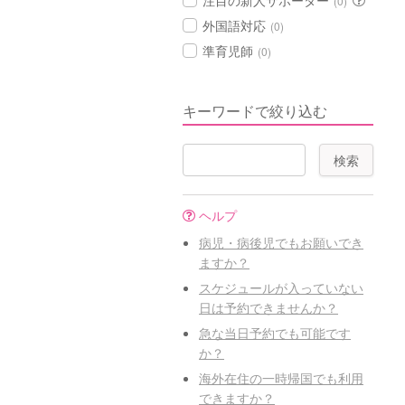
注目の新人サポーター
(0)
外国語対応
(0)
準育児師
(0)
キーワードで絞り込む
ヘルプ
病児・病後児でもお願いでき
ますか？
スケジュールが入っていない
日は予約できませんか？
急な当日予約でも可能です
か？
海外在住の一時帰国でも利用
できますか？