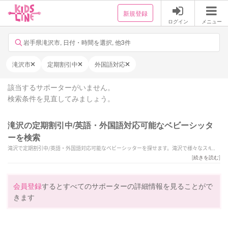
新規登録
ログイン
メニュー
岩手県滝沢市, 日付・時間を選択, 他3件
滝沢市
定期割引中
外国語対応
該当するサポーターがいません。
検索条件を見直してみましょう。
滝沢の定期割引中/英語・外国語対応可能なベビーシッタ
ーを検索
滝沢で定期割引中/英語・外国語対応可能なベビーシッターを探せます。滝沢で様々なスキル
を持ったサポーターの中から、ご予算や依頼内容に合わせて選んでいただけます。
[
続きを読む
]
会員登録
するとすべてのサポーターの詳細情報を見ることがで
きます