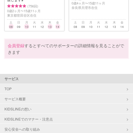
0歳4ヶ月〜15歳11ヶ月
(756回)
奈良県天理市在住
0歳2ヶ月〜15歳11ヶ月
東京都世田谷区在住
土
日
月
火
水
木
金
土
日
月
火
水
木
金
08
09
10
11
12
13
14
08
09
10
11
12
13
14
会員登録
するとすべてのサポーターの詳細情報を見ることがで
きます
サービス
TOP
サービス概要
KIDSLINEの想い
KIDSLINEでのマナー・注意点
安心安全への取り組み