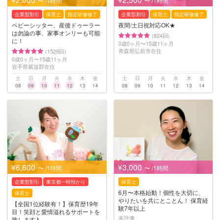
〜 /1時間
〜 /1時間
企業型割引
保育士
指定研修修了
企業型割引
保育士
指定研修修了
ベビーシッター、産後ドゥーラー
夜間/土日祝対応OK★
は勿論の事、家事オンリーも可能
(824回)
に！
0歳0ヶ月〜15歳11ヶ月
青森県弘前市在住
(1529回)
0歳0ヶ月〜15歳11ヶ月
岩手県紫波郡在住
土
日
月
火
水
木
金
土
日
月
火
水
木
金
08
09
10
11
12
13
14
08
09
10
11
12
13
14
¥6,600
¥3,000
〜 /1時間
〜 /1時間
企業型割引
東京都一時預かり
保育士
6月〜本格始動！個性を大切に、
保育士
やりたいを共にとことん！ 保育経
【全国1位経験有！】保育歴19年
験7年以上
目！笑顔と愛情溢れるサポートを
未評価
致します♪