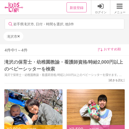
新規登録
ログイン
メニュー
岩手県滝沢市, 日付・時間を選択, 他3件
滝沢市
4
件中
1
～
4
件
滝沢の保育士・幼稚園教諭・看護師資格/時給2,000円以上
のベビーシッターを検索
滝沢で保育士・幼稚園教諭・看護師資格/時給2,000円以上のベビーシッターを探せます。
「ベビーシッター、産後ドゥーラーは勿論の事、家事オンリーも可能に！」「夜間/土日祝対
[
続きを読む
]
応OK★」「【全国1位経験有！】保育歴19年目！笑顔と愛情溢れるサポートを致します♪」
などの強みを持つシッターが対応いたします。滝沢で様々なスキルを持ったサポーターの中
から、ご予算や依頼内容に合わせて選んでいただけます。
¥2,000
¥2,500