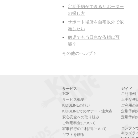
定期予約ができるサポーター
の探し方
サポート場所を自宅以外で依
頼したい
病児でも当日急な依頼は可
能？
その他のヘルプ
サービス
ガイド
TOP
ご利用例
サービス概要
上手な使
KIDSLINEの想い
ご利用の
KIDSLINEでのマナー・注意点
定期予約
安心安全への取り組み
定期予約
ご利用料金について
コンテン
家事代行のご利用について
キッズラ
ギフトを贈る