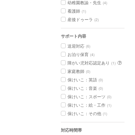
幼稚園教諭・先生
(4)
看護師
(1)
産後ドゥーラ
(2)
サポート内容
送迎対応
(6)
お泊り保育
(4)
障がい児対応認定あり
(1)
家庭教師
(0)
保けいこ：英語
(0)
保けいこ：音楽
(0)
保けいこ：スポーツ
(0)
保けいこ：絵・工作
(1)
保けいこ：その他
(1)
対応時間帯