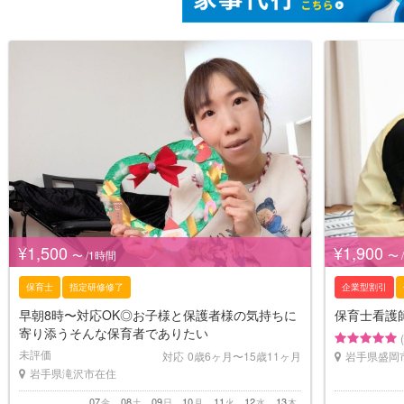
¥1,500
¥1,900
〜 /1時間
〜 
保育士
指定研修修了
企業型割引
早朝8時〜対応OK◎お子様と保護者様の気持ちに
保育士看護
寄り添うそんな保育者でありたい
未評価
対応
0歳6ヶ月〜15歳11ヶ月
岩手県盛岡
岩手県滝沢市在住
07
08
09
10
11
12
13
金
土
日
月
火
水
木