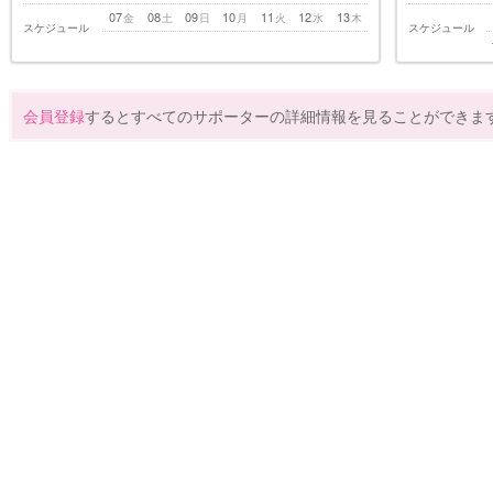
07
08
09
10
11
12
13
金
土
日
月
火
水
木
スケジュール
スケジュール
会員登録
するとすべてのサポーターの詳細情報を見ることができま