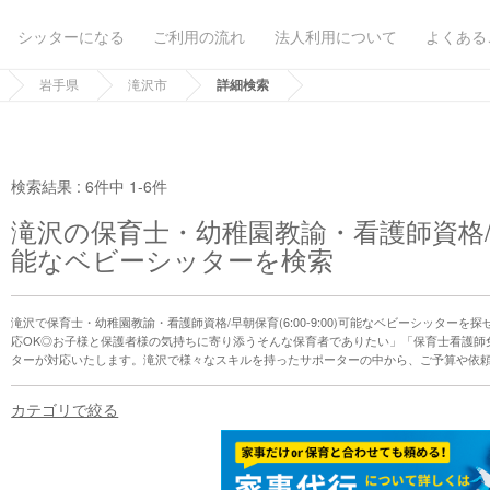
シッターになる
ご利用の流れ
法人利用について
よくある
岩手県
滝沢市
詳細検索
検索結果 :
6件中 1-6件
滝沢の保育士・幼稚園教諭・看護師資格/早朝保
能なベビーシッターを検索
滝沢で保育士・幼稚園教諭・看護師資格/早朝保育(6:00-9:00)可能なベビーシッターを
応OK◎お子様と保護者様の気持ちに寄り添うそんな保育者でありたい」「保育士看護師
ターが対応いたします。滝沢で様々なスキルを持ったサポーターの中から、ご予算や依
カテゴリで絞る