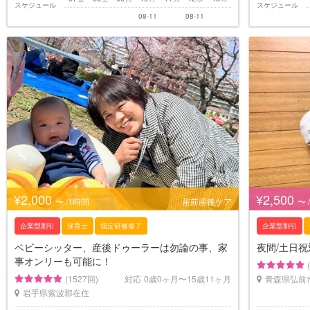
スケジュール
スケジュール
08-11
08-11
¥2,000
¥2,500
〜 /1時間
産前産後ケア
〜 
企業型割引
保育士
指定研修修了
企業型割引
ベビーシッター、産後ドゥーラーは勿論の事、家
夜間/土日祝
事オンリーも可能に！
(1527回)
対応
0歳0ヶ月〜15歳11ヶ月
青森県弘前
岩手県紫波郡在住