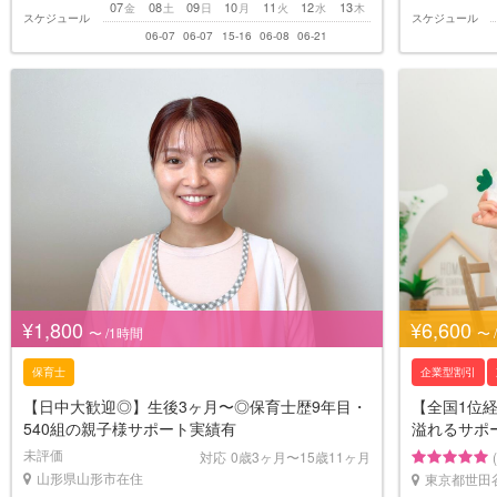
07
08
09
10
11
12
13
金
土
日
月
火
水
木
スケジュール
スケジュール
06-07
06-07
15-16
06-08
06-21
¥1,800
¥6,600
〜 /1時間
〜 
保育士
企業型割引
【日中大歓迎◎】生後3ヶ月〜◎保育士歴9年目・
【全国1位
540組の親子様サポート実績有
溢れるサポ
未評価
対応
0歳3ヶ月〜15歳11ヶ月
山形県山形市在住
東京都世田