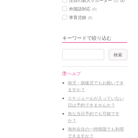
注目の新人サポーター
(2)
外国語対応
(0)
準育児師
(0)
キーワードで絞り込む
ヘルプ
病児・病後児でもお願いでき
ますか？
スケジュールが入っていない
日は予約できませんか？
急な当日予約でも可能です
か？
海外在住の一時帰国でも利用
できますか？