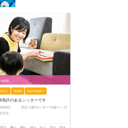
/1時間
保育士
看護師
指定研修修了
師免許のあるシッターです
(489回)
対応
0歳10ヶ月〜15歳11ヶ月
市在住
07
08
09
10
11
12
13
金
土
日
月
火
水
木