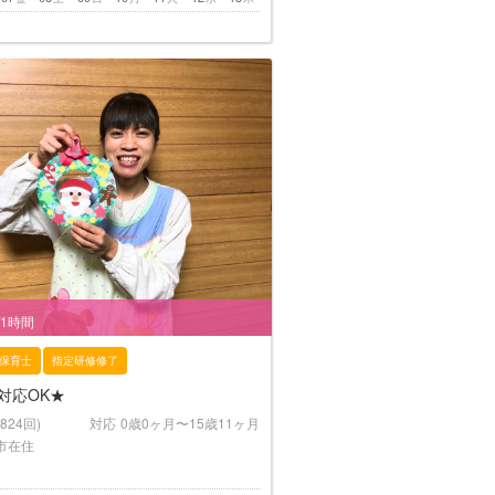
/1時間
保育士
指定研修修了
対応OK★
(824回)
対応
0歳0ヶ月〜15歳11ヶ月
市在住