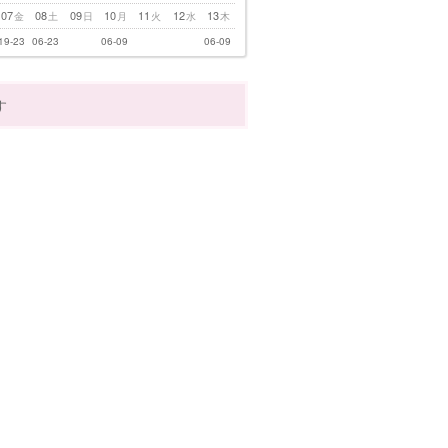
07
08
09
10
11
12
13
金
土
日
月
火
水
木
19-23
06-23
06-09
06-09
す