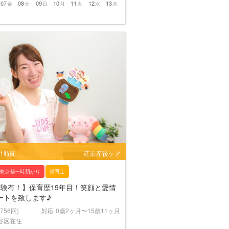
07
08
09
10
11
12
13
金
土
日
月
火
水
木
/1時間
産前産後ケア
東京都一時預かり
保育士
経験有！】保育歴19年目！笑顔と愛情
ートを致します♪
(756回)
対応
0歳2ヶ月〜15歳11ヶ月
谷区在住