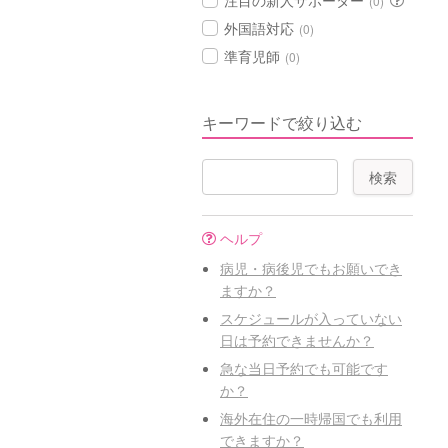
注目の新人サポーター
(0)
外国語対応
(0)
準育児師
(0)
キーワードで絞り込む
ヘルプ
病児・病後児でもお願いでき
ますか？
スケジュールが入っていない
日は予約できませんか？
急な当日予約でも可能です
か？
海外在住の一時帰国でも利用
できますか？