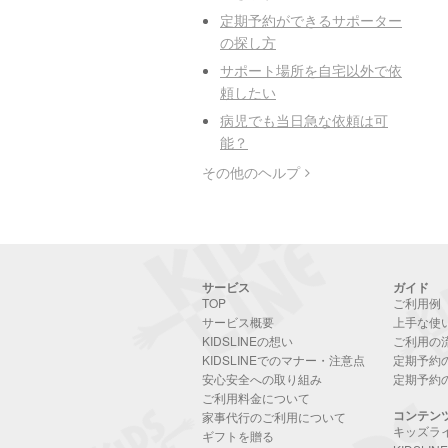
定期予約ができるサポーター
の探し方
サポート場所を自宅以外で依
頼したい
病児でも当日急な依頼は可
能？
その他のヘルプ
サービス
ガイド
TOP
ご利用例
サービス概要
上手な使
KIDSLINEの想い
ご利用の
KIDSLINEでのマナー・注意点
定期予約
安心安全への取り組み
定期予約
ご利用料金について
コンテン
家事代行のご利用について
キッズラ
ギフトを贈る