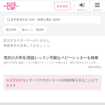
新規登録
ログイン
メニュー
岩手県滝沢市, 日付・時間を選択, 他3件
滝沢市
保けいこ：英語
該当するサポーターがいません。
検索条件を見直してみましょう。
滝沢の大学生/英語レッスン可能なベビーシッターを検索
滝沢で大学生/英語レッスン可能なベビーシッターを探せます。滝沢で様々なスキルを持った
サポーターの中から、ご予算や依頼内容に合わせて選んでいただけます。
[
続きを読む
]
会員登録
するとすべてのサポーターの詳細情報を見ることがで
きます