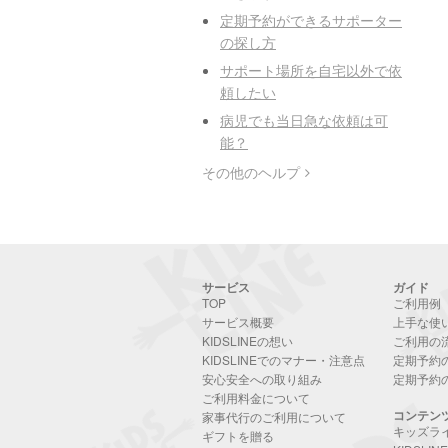
定期予約ができるサポーター
の探し方
サポート場所を自宅以外で依
頼したい
病児でも当日急な依頼は可
能？
その他のヘルプ
サービス
ガイド
TOP
ご利用例
サービス概要
上手な使
KIDSLINEの想い
ご利用の
KIDSLINEでのマナー・注意点
定期予約
安心安全への取り組み
定期予約
ご利用料金について
コンテン
家事代行のご利用について
キッズラ
ギフトを贈る