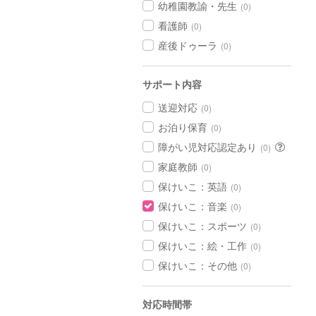
幼稚園教諭・先生
(0)
看護師
(0)
産後ドゥーラ
(0)
サポート内容
送迎対応
(0)
お泊り保育
(0)
障がい児対応認定あり
(0)
家庭教師
(0)
保けいこ：英語
(0)
保けいこ：音楽
(0)
保けいこ：スポーツ
(0)
保けいこ：絵・工作
(0)
保けいこ：その他
(0)
対応時間帯