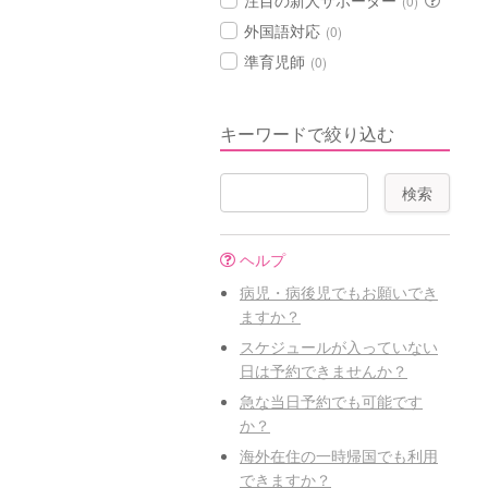
注目の新人サポーター
(0)
外国語対応
(0)
準育児師
(0)
キーワードで絞り込む
ヘルプ
病児・病後児でもお願いでき
ますか？
スケジュールが入っていない
日は予約できませんか？
急な当日予約でも可能です
か？
海外在住の一時帰国でも利用
できますか？