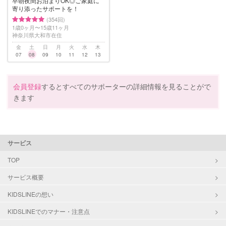
早朝夜間お泊まりOK◎ご家庭に
寄り添ったサポートを！
(354回)
1歳0ヶ月〜15歳11ヶ月
神奈川県大和市在住
金
土
日
月
火
水
木
07
08
09
10
11
12
13
会員登録
するとすべてのサポーターの詳細情報を見ることがで
きます
サービス
TOP
サービス概要
KIDSLINEの想い
KIDSLINEでのマナー・注意点