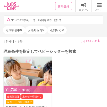
新規登録
ログイン
メニュー
すべての地域, 日付・時間を選択, 他5件
定期割引中
お泊り保育
夜間対応
1
件中
1
～
1
件
詳細条件を指定してベビーシッターを検索
¥1,700
〜 /1時間
企業型割引
東京都一時預かり
保育士
指定研修修了