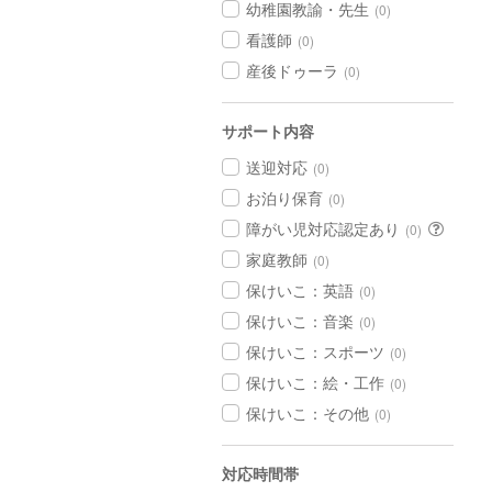
幼稚園教諭・先生
(0)
看護師
(0)
産後ドゥーラ
(0)
サポート内容
送迎対応
(0)
お泊り保育
(0)
障がい児対応認定あり
(0)
家庭教師
(0)
保けいこ：英語
(0)
保けいこ：音楽
(0)
保けいこ：スポーツ
(0)
保けいこ：絵・工作
(0)
保けいこ：その他
(0)
対応時間帯