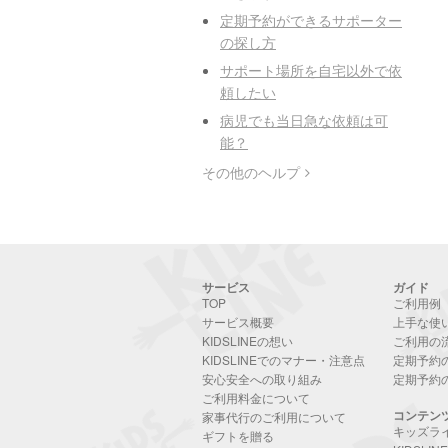
定期予約ができるサポーター
の探し方
サポート場所を自宅以外で依
頼したい
病児でも当日急な依頼は可
能？
その他のヘルプ
サービス
ガイド
TOP
ご利用例
サービス概要
上手な使
KIDSLINEの想い
ご利用の
KIDSLINEでのマナー・注意点
定期予約
安心安全への取り組み
定期予約
ご利用料金について
コンテン
家事代行のご利用について
キッズラ
ギフトを贈る