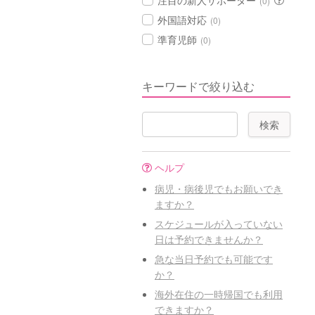
注目の新人サポーター
(0)
外国語対応
(0)
準育児師
(0)
キーワードで絞り込む
ヘルプ
病児・病後児でもお願いでき
ますか？
スケジュールが入っていない
日は予約できませんか？
急な当日予約でも可能です
か？
海外在住の一時帰国でも利用
できますか？