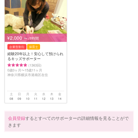
¥2,000
〜 /1時間
企業型割引
保育士
経験20年以上！安心して預けられ
るキッズサポーター
(1363回)
0歳0ヶ月〜15歳11ヶ月
神奈川県横浜市港南区在住
土
日
月
火
水
木
金
08
09
10
11
12
13
14
会員登録
するとすべてのサポーターの詳細情報を見ることがで
きます