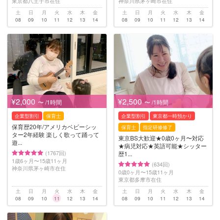
東京都八王子市在住
神奈川県茅ヶ崎市在住
土
日
月
火
水
木
金
土
日
月
火
水
木
金
08
09
10
11
12
13
14
08
09
10
11
12
13
14
¥2,000
¥2,500
〜 /1時間
〜 /1時間
企業型割引
保育士
企業型割引
東京都一時預かり
保育歴20年/アメリカベビーシッ
保育士
指定研修修了
ター2年経験 楽しく歌って踊って
東京BS大歓迎★0歳0ヶ月〜対応
遊...
★病児対応★英語可能★シッター
(1767回)
歴1...
1歳6ヶ月〜15歳11ヶ月
(634回)
神奈川県茅ヶ崎市在住
0歳0ヶ月〜15歳11ヶ月
東京都多摩市在住
土
日
月
火
水
木
金
土
日
月
火
水
木
金
08
09
10
11
12
13
14
08
09
10
11
12
13
14