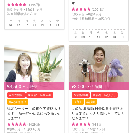
す！
(1446回)
0歳10ヶ月〜15歳11ヶ月
(2061回)
神奈川県横浜市在住
0歳2ヶ月〜6歳0ヶ月
神奈川県相模原市南区在住
土
日
月
火
水
木
金
08
09
10
11
12
13
14
土
日
月
火
水
木
金
08
09
10
11
12
13
14
¥3,500
¥3,000
〜 /1時間
〜 /1時間
企業型割引
東京都一時預かり
企業型割引
東京都一時預かり
指定研修修了
保育士
看護師
認定シッター、産後ケア資格あり
助産師,看護師,日豪保育士資格あ
ます。 新生児や病児にも対応いた
り☆愛情たっぷり関わらせていた
します！
だきます！
(1029回)
(991回)
0歳0ヶ月〜15歳11ヶ月
0歳0ヶ月〜15歳11ヶ月