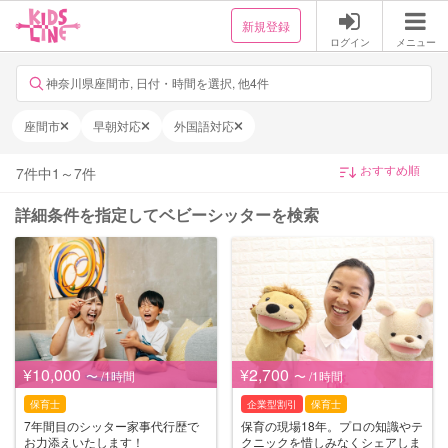
新規登録
ログイン
メニュー
神奈川県座間市, 日付・時間を選択, 他4件
座間市
早朝対応
外国語対応
7
件中
1
～
7
件
詳細条件を指定してベビーシッターを検索
¥10,000
¥2,700
〜 /1時間
〜 /1時間
保育士
企業型割引
保育士
7年間目のシッター家事代行歴で
保育の現場18年。プロの知識やテ
お力添えいたします！
クニックを惜しみなくシェアしま