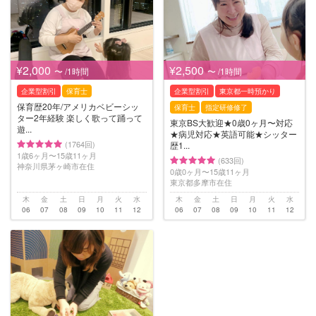
¥2,000
¥2,500
〜 /1時間
〜 /1時間
企業型割引
保育士
企業型割引
東京都一時預かり
保育歴20年/アメリカベビーシッ
保育士
指定研修修了
ター2年経験 楽しく歌って踊って
東京BS大歓迎★0歳0ヶ月〜対応
遊...
★病児対応★英語可能★シッター
(1764回)
歴1...
1歳6ヶ月〜15歳11ヶ月
(633回)
神奈川県茅ヶ崎市在住
0歳0ヶ月〜15歳11ヶ月
東京都多摩市在住
木
金
土
日
月
火
水
木
金
土
日
月
火
水
06
07
08
09
10
11
12
06
07
08
09
10
11
12