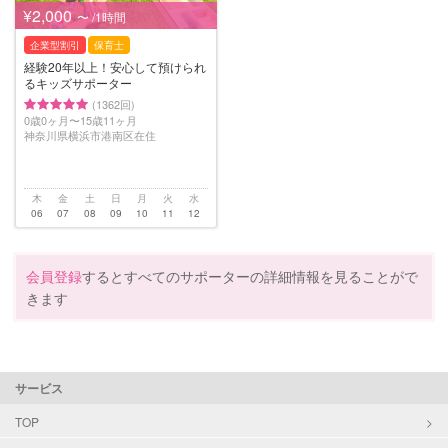
¥2,000
〜 /1時間
企業型割引
保育士
経験20年以上！安心して預けられ
るキッズサポーター
(1362回)
0歳0ヶ月〜15歳11ヶ月
神奈川県横浜市港南区在住
木
金
土
日
月
火
水
06
07
08
09
10
11
12
会員登録
するとすべてのサポーターの詳細情報を見ることがで
きます
サービス
TOP