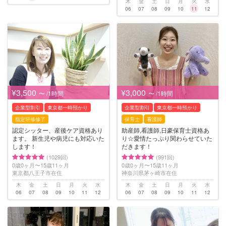
木
金
土
日
月
火
水
06
07
08
09
10
11
12
¥3,500
¥3,000
〜 /1時間
〜 /1時間
企業型割引
東京都一時預かり
企業型割引
東京都一時預かり
指定研修修了
保育士
看護師
認定シッター、産後ケア資格あり
助産師,看護師,日豪保育士資格あ
ます。 新生児や病児にも対応いた
り☆愛情たっぷり関わらせていた
します！
だきます！
(1029回)
(991回)
0歳0ヶ月〜15歳11ヶ月
0歳0ヶ月〜15歳11ヶ月
東京都八王子市在住
神奈川県茅ヶ崎市在住
木
金
土
日
月
火
水
木
金
土
日
月
火
水
06
07
08
09
10
11
12
06
07
08
09
10
11
12