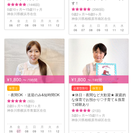
す！
(1446回)
0歳10ヶ月〜15歳11ヶ月
(2060回)
神奈川県横浜市在住
0歳2ヶ月〜6歳0ヶ月
神奈川県相模原市南区在住
木
金
土
日
月
火
水
06
07
08
09
10
11
12
木
金
土
日
月
火
水
06
07
08
09
10
11
12
¥1,800
¥1,800
〜 /1時間
〜 /1時間
保育士
企業型割引
保育士
・夜間OK ・送迎のみ&短時間OK
★休日・夜間など大歓迎★ 家庭的
な保育でお預かり♡子育て＆孫育
(9回)
て経験あり
2歳0ヶ月〜15歳11ヶ月
神奈川県横浜市青葉区在住
(21回)
3歳0ヶ月〜15歳11ヶ月
神奈川県相模原市緑区在住
木
金
土
日
月
火
水
06
07
08
09
10
11
12