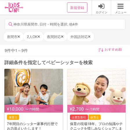
新規登録
ログイン
メニュー
神奈川県座間市, 日付・時間を選択, 他4件
座間市
2人OK
夜間対応
外国語対応
9
件中
1
～
9
件
詳細条件を指定してベビーシッターを検索
¥10,000
¥2,700
〜 /1時間
〜 /1時間
保育士
企業型割引
保育士
7年間目のシッター家事代行歴で
保育の現場18年。プロの知識やテ
お力添えいたします！
クニックを惜しみなくシェアしま