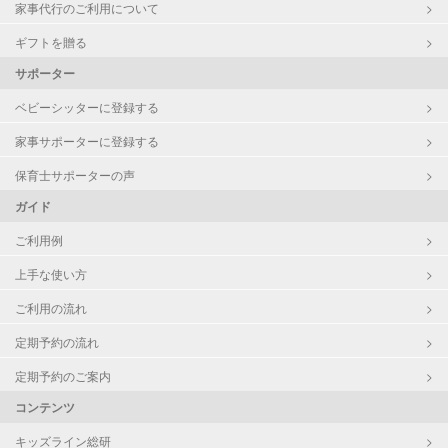
病児対応
病児、病後児、ともに可能
家事代行のご利用について
ギフトを贈る
障がい児対応
認定あり
サポーター
レッスン
なし
ベビーシッターに登録する
家事サポーターに登録する
定期予約
可能
保育士サポーターの声
お子様の撮影
対応不可
ガイド
（定期特典）
ご利用例
上手な使い方
ご利用の流れ
定期予約の流れ
定期予約のご案内
コンテンツ
キッズライン総研