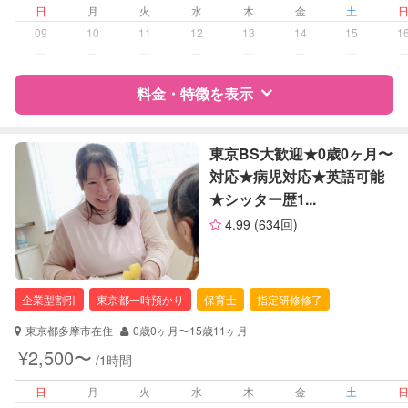
夜間対応
日
月
火
水
木
金
土
お泊まり保育
09
10
11
12
13
14
15
1
外国語対応
ー
ー
ー
ー
ー
ー
ー
子育て経験
料金・特徴を表示
病児対応
病児、病後児、ともに可能
特徴
料金
レビュー
障がい児対応
東京BS大歓迎★0歳0ヶ月〜
対応可否は個別に相談
対応★病児対応★英語可能
レッスン
その他
★シッター歴1...
サポートの特徴
4.99
(634回)
定期予約
お引き受けしていません
資格
企業型割引対象(旧内閣府補助対象)
自治体届出済ベビーシッター
お子様の撮影
対応不可
保育士
企業型割引
東京都一時預かり
保育士
指定研修修了
（定期特典）
看護師
助産師
東京都多摩市在住
0歳0ヶ月〜15歳11ヶ月
¥2,500〜
/1時間
対応可能/特徴
送迎サポート
早朝対応
日
月
火
水
木
金
土
夜間対応