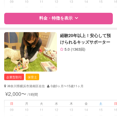
09
10
11
12
13
14
15
1
お泊まり保育
ー
ー
ー
ー
ー
ー
ー
外国語対応
子育て経験
料金・特徴を表示
病児対応
病児、病後児、ともに不可
特徴
料金
レビュー
経験20年以上！安心して預
障がい児対応
けられるキッズサポーター
対応可否は個別に相談
5.0
(1363回)
サポートの特徴
レッスン
なし
資格
企業型割引対象(旧内閣府補助対象)
定期予約
可能
自治体届出済ベビーシッター
保育士
企業型割引
保育士
全国保育サービス協会(ACSA)認定ベ
お子様の撮影
対応可能
ビーシッター
（定期特典）
神奈川県横浜市港南区在住
0歳0ヶ月〜15歳11ヶ月
¥2,000〜
/1時間
対応可能/特徴
送迎サポート
早朝対応
日
月
火
水
木
金
土
夜間対応
09
10
11
12
13
14
15
1
お泊まり保育
ー
ー
ー
ー
ー
ー
ー