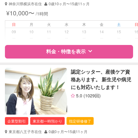
神奈川県横浜市在住
0歳10ヶ月〜15歳11ヶ月
¥10,000〜
/1時間
日
月
火
水
木
金
土
09
10
11
12
13
14
15
1
ー
ー
ー
ー
ー
ー
ー
料金・特徴を表示
特徴
料金
レビュー
認定シッター、産後ケア資
格あります。 新生児や病児
にも対応いたします！
サポートの特徴
5.0
(1029回)
資格
自治体届出済ベビーシッター
保育士
幼稚園教諭
企業型割引
東京都一時預かり
指定研修修了
整理収納アドバイザー1級
東京都八王子市在住
0歳0ヶ月〜15歳11ヶ月
対応可能/特徴
送迎サポート