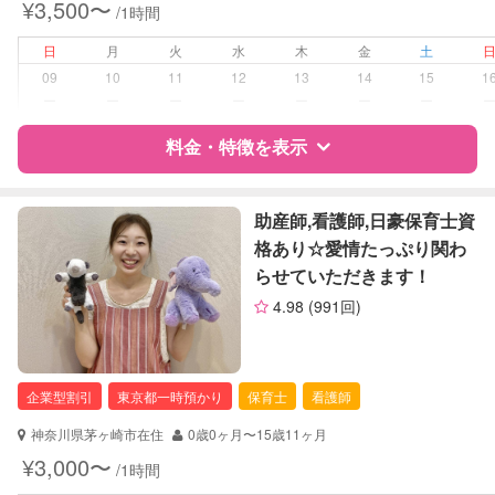
¥3,500〜
/1時間
早朝対応
夜間対応
日
月
火
水
木
金
土
お泊まり保育
09
10
11
12
13
14
15
1
外国語対応
ー
ー
ー
ー
ー
ー
ー
病児対応
料金・特徴を表示
病児、病後児、ともに不可
障がい児対応
対応可否は個別に相談
特徴
料金
レビュー
助産師,看護師,日豪保育士資
格あり☆愛情たっぷり関わ
レッスン
絵・工作レッスン
らせていただきます！
サポートの特徴
定期予約
お引き受けしていません
4.98
(991回)
資格
企業型割引対象(旧内閣府補助対象)
自治体届出済ベビーシッター
お子様の撮影
対応不可
全国保育サービス協会(ACSA)認定ベ
（定期特典）
企業型割引
東京都一時預かり
保育士
看護師
ビーシッター
神奈川県茅ヶ崎市在住
0歳0ヶ月〜15歳11ヶ月
対応可能/特徴
送迎サポート
¥3,000〜
/1時間
早朝対応