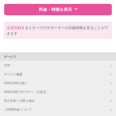
外国語対応
子育て経験
料金・特徴を表示
病児対応
病児、病後児、ともに可能
特徴
料金
レビュー
会員登録
するとすべてのサポーターの詳細情報を見ることがで
障がい児対応
対応可否は個別に相談
きます
サポートの特徴
レッスン
英語レッスン
資格
企業型割引対象(旧内閣府補助対象)
サービス
定期予約
可能
自治体届出済ベビーシッター
保育士
TOP
幼稚園教諭
お子様の撮影
対応可能
サービス概要
（定期特典）
対応可能/特徴
送迎サポート
KIDSLINEの想い
早朝対応
KIDSLINEでのマナー・注意点
夜間対応
お泊まり保育
安心安全への取り組み
外国語対応
ご利用料金について