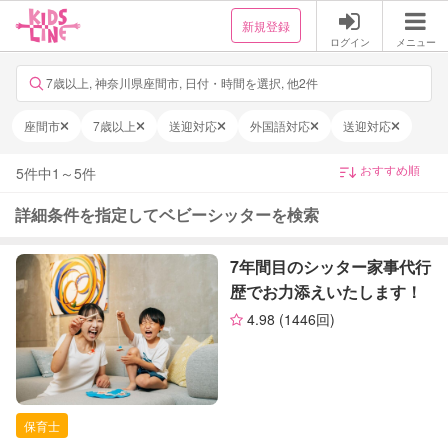
新規登録
ログイン
メニュー
7歳以上, 神奈川県座間市, 日付・時間を選択, 他2件
座間市
7歳以上
送迎対応
外国語対応
送迎対応
5
件中
1
～
5
件
詳細条件を指定してベビーシッターを検索
7年間目のシッター家事代行
歴でお力添えいたします！
4.98
(1446回)
保育士