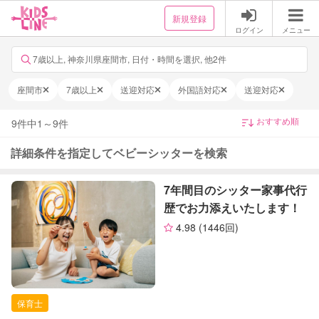
新規登録
ログイン
メニュー
7歳以上, 神奈川県座間市, 日付・時間を選択, 他2件
座間市
7歳以上
送迎対応
外国語対応
送迎対応
9
件中
1
～
9
件
詳細条件を指定してベビーシッターを検索
7年間目のシッター家事代行
歴でお力添えいたします！
4.98
(1446回)
保育士