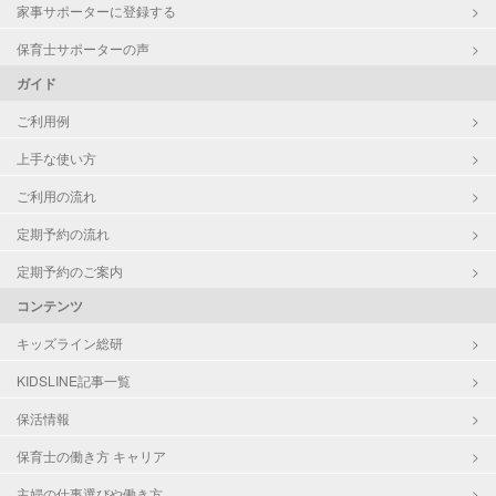
家事サポーターに登録する
お子様の撮影
対応不可
（定期特典）
保育士サポーターの声
ガイド
ご利用例
上手な使い方
ご利用の流れ
定期予約の流れ
定期予約のご案内
コンテンツ
キッズライン総研
KIDSLINE記事一覧
保活情報
保育士の働き方 キャリア
主婦の仕事選びや働き方