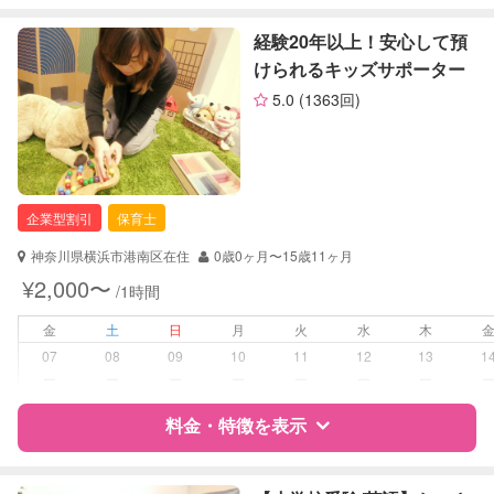
障がい児対応
対応可否は個別に相談
特徴
料金
レビュー
経験20年以上！安心して預
けられるキッズサポーター
レッスン
英語レッスン
音楽レッスン
5.0
(1363回)
サポートの特徴
スポーツレッスン
絵・工作レッスン
資格
企業型割引対象(旧内閣府補助対象)
自治体届出済ベビーシッター
定期予約
可能
保育士
企業型割引
保育士
全国保育サービス協会(ACSA)認定ベ
ビーシッター
お子様の撮影
対応可能
神奈川県横浜市港南区在住
0歳0ヶ月〜15歳11ヶ月
（定期特典）
¥2,000〜
/1時間
対応可能/特徴
送迎サポート
早朝対応
金
土
日
月
火
水
木
夜間対応
07
08
09
10
11
12
13
1
お泊まり保育
ー
ー
ー
ー
ー
ー
ー
外国語対応
子育て経験
料金・特徴を表示
病児対応
病児、病後児、ともに可能
特徴
料金
レビュー