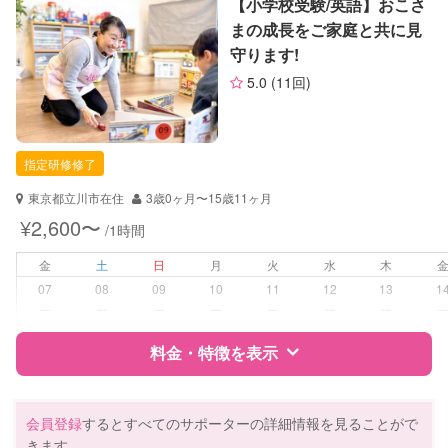
【小学校受験/英語】おこさ
障がい児対応
まの成長をご家庭と共に見
対応可否は個別に相談
守ります!
サポートの特徴
レッスン
英語レッスン
5.0
(11回)
資格
企業型割引対象(旧内閣府補助対象)
定期予約
可能
自治体届出済ベビーシッター
保育士
指定研修修了
幼稚園教諭
お子様の撮影
対応可能
（定期特典）
東京都立川市在住
3歳0ヶ月〜15歳11ヶ月
対応可能/特徴
送迎サポート
¥2,600〜
/1時間
早朝対応
夜間対応
金
土
日
月
火
水
木
お泊まり保育
07
08
09
10
11
12
13
1
外国語対応
ー
ー
ー
ー
ー
ー
ー
病児対応
料金・特徴を表示
病児、病後児、ともに可能
障がい児対応
認定あり
特徴
料金
レビュー
会員登録
するとすべてのサポーターの詳細情報を見ることがで
きます
レッスン
なし