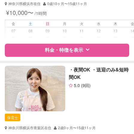
神奈川県横浜市在住
0歳10ヶ月〜15歳11ヶ月
¥10,000〜
/1時間
金
土
日
月
火
水
木
07
08
09
10
11
12
13
1
ー
ー
ー
ー
ー
ー
ー
料金・特徴を表示
特徴
料金
レビュー
・夜間OK ・送迎のみ&短時
間OK
5.0
(9回)
サポートの特徴
資格
自治体届出済ベビーシッター
保育士
幼稚園教諭
保育士
整理収納アドバイザー1級
神奈川県横浜市青葉区在住
2歳0ヶ月〜15歳11ヶ月
対応可能/特徴
送迎サポート