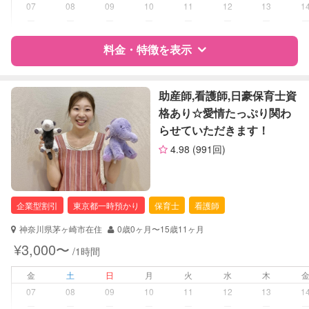
子育て経験
07
08
09
10
11
12
13
1
ー
ー
ー
ー
ー
ー
ー
病児対応
病児、病後児、ともに不可
料金・特徴を表示
障がい児対応
対応可否は個別に相談
特徴
料金
レビュー
助産師,看護師,日豪保育士資
レッスン
なし
格あり☆愛情たっぷり関わ
らせていただきます！
定期予約
お引き受けしていません
サポートの特徴
4.98
(991回)
資格
企業型割引対象(旧内閣府補助対象)
お子様の撮影
対応不可
自治体届出済ベビーシッター
（定期特典）
全国保育サービス協会(ACSA)認定ベ
企業型割引
東京都一時預かり
保育士
看護師
ビーシッター
神奈川県茅ヶ崎市在住
0歳0ヶ月〜15歳11ヶ月
対応可能/特徴
送迎サポート
¥3,000〜
/1時間
早朝対応
夜間対応
金
土
日
月
火
水
木
お泊まり保育
07
08
09
10
11
12
13
1
外国語対応
ー
ー
ー
ー
ー
ー
ー