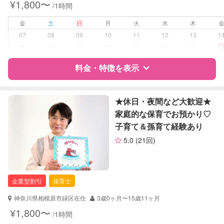
¥1,800〜
/1時間
早朝対応
夜間対応
金
土
日
月
火
水
木
お泊まり保育
07
08
09
10
11
12
13
1
外国語対応
ー
ー
ー
ー
ー
ー
ー
病児対応
病児、病後児、ともに不可
料金・特徴を表示
障がい児対応
対応可否は個別に相談
特徴
料金
レビュー
★休日・夜間など大歓迎★
家庭的な保育でお預かり♡
レッスン
絵・工作レッスン
子育て＆孫育て経験あり
サポートの特徴
定期予約
お引き受けしていません
5.0
(21回)
資格
自治体届出済ベビーシッター
お子様の撮影
対応不可
保育士
（定期特典）
幼稚園教諭
企業型割引
保育士
対応可能/特徴
送迎サポート
神奈川県相模原市緑区在住
3歳0ヶ月〜15歳11ヶ月
早朝対応
¥1,800〜
/1時間
夜間対応