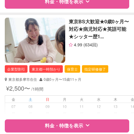
子育て経験
料金・特徴を表示
病児対応
病児、病後児、ともに不可
特徴
料金
レビュー
東京BS大歓迎★0歳0ヶ月〜
障がい児対応
対応★病児対応★英語可能
対応可否は個別に相談
★シッター歴1...
サポートの特徴
レッスン
なし
4.99
(634回)
資格
企業型割引対象(旧内閣府補助対象)
定期予約
可能
自治体届出済ベビーシッター
保育士
企業型割引
東京都一時預かり
保育士
指定研修修了
幼稚園教諭
お子様の撮影
対応可能
（定期特典）
東京都多摩市在住
0歳0ヶ月〜15歳11ヶ月
対応可能/特徴
送迎サポート
¥2,500〜
/1時間
早朝対応
夜間対応
金
土
日
月
火
水
木
お泊まり保育
07
08
09
10
11
12
13
1
外国語対応
ー
ー
ー
ー
ー
ー
ー
病児対応
料金・特徴を表示
病児、病後児、ともに不可