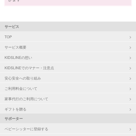
サポートの特徴
定期予約
可能
資格
自治体届出済ベビーシッター
サービス
全国保育サービス協会(ACSA)認定ベ
お子様の撮影
対応不可
ビーシッター
（定期特典）
TOP
サービス概要
対応可能/特徴
送迎サポート
外国語対応
KIDSLINEの想い
子育て経験
KIDSLINEでのマナー・注意点
病児対応
病児、病後児、ともに不可
安心安全への取り組み
ご利用料金について
障がい児対応
対応可否は個別に相談
家事代行のご利用について
レッスン
英語レッスン
ギフトを贈る
絵・工作レッスン
サポーター
定期予約
お引き受けしていません
ベビーシッターに登録する