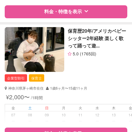
子育て経験
料金・特徴を表示
病児対応
病児、病後児、ともに可能
特徴
料金
レビュー
保育歴20年/アメリカベビー
障がい児対応
対応可否は個別に相談
シッター2年経験 楽しく歌
って踊って遊...
レッスン
その他
サポートの特徴
5.0
(1765回)
定期予約
お引き受けしていません
資格
企業型割引対象(旧内閣府補助対象)
自治体届出済ベビーシッター
保育士
お子様の撮影
対応不可
企業型割引
保育士
看護師
（定期特典）
助産師
神奈川県茅ヶ崎市在住
1歳6ヶ月〜15歳11ヶ月
¥2,000〜
/1時間
対応可能/特徴
送迎サポート
早朝対応
金
土
日
月
火
水
木
夜間対応
07
08
09
10
11
12
13
1
お泊まり保育
ー
ー
ー
ー
ー
ー
ー
外国語対応