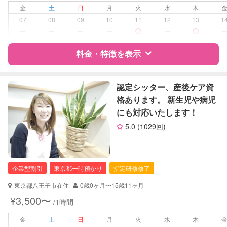
外国語対応
金
土
日
月
火
水
木
07
08
09
10
11
12
13
1
病児対応
病児、病後児、ともに不可
ー
ー
ー
ー
ー
障がい児対応
料金・特徴を表示
対応可否は個別に相談
レッスン
なし
特徴
料金
レビュー
認定シッター、産後ケア資
格あります。 新生児や病児
定期予約
可能
にも対応いたします！
サポートの特徴
お子様の撮影
対応可能
5.0
(1029回)
（定期特典）
資格
企業型割引対象(旧内閣府補助対象)
自治体届出済ベビーシッター
保育士
企業型割引
東京都一時預かり
指定研修修了
対応可能/特徴
送迎サポート
東京都八王子市在住
0歳0ヶ月〜15歳11ヶ月
早朝対応
¥3,500〜
/1時間
夜間対応
外国語対応
金
土
日
月
火
水
木