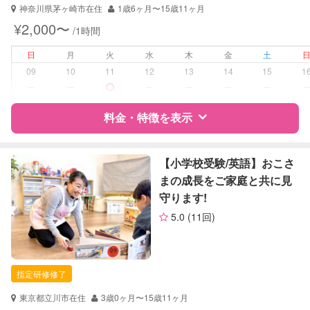
神奈川県茅ヶ崎市在住
1歳6ヶ月〜15歳11ヶ月
¥2,000〜
/1時間
日
月
火
水
木
金
土
09
10
11
12
13
14
15
1
ー
ー
ー
ー
ー
ー
料金・特徴を表示
特徴
料金
レビュー
【小学校受験/英語】おこさ
まの成長をご家庭と共に見
守ります!
サポートの特徴
5.0
(11回)
資格
企業型割引対象(旧内閣府補助対象)
自治体届出済ベビーシッター
保育士
指定研修修了
幼稚園教諭
東京都立川市在住
3歳0ヶ月〜15歳11ヶ月
対応可能/特徴
送迎サポート