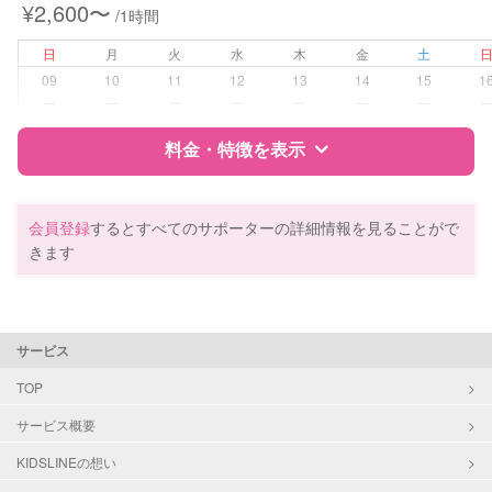
¥2,600〜
/1時間
早朝対応
夜間対応
日
月
火
水
木
金
土
お泊まり保育
09
10
11
12
13
14
15
1
外国語対応
ー
ー
ー
ー
ー
ー
ー
病児対応
料金・特徴を表示
病児、病後児、ともに不可
障がい児対応
対応可否は個別に相談
特徴
料金
レビュー
会員登録
するとすべてのサポーターの詳細情報を見ることがで
きます
レッスン
英語レッスン
音楽レッスン
サポートの特徴
スポーツレッスン
絵・工作レッスン
資格
自治体届出済ベビーシッター
サービス
全国保育サービス協会(ACSA)認定ベ
定期予約
可能
ビーシッター
TOP
サービス概要
お子様の撮影
対応可能
対応可能/特徴
送迎サポート
（定期特典）
外国語対応
KIDSLINEの想い
子育て経験