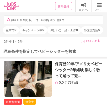
新規登録
ログイン
メニュー
神奈川県座間市, 日付・時間を選択, 他4件
座間市
キャンペーン中
保けいこ：絵・工作
外国語対応
2
件中
1
～
2
件
詳細条件を指定してベビーシッターを検索
保育歴20年/アメリカベビー
シッター2年経験 楽しく歌
って踊って遊...
5.0
(1767回)
企業型割引
保育士