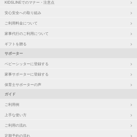
KIDSLINEでのマナー・注意点
病児対応
病児、病後児、ともに不可
安心安全への取り組み
ご利用料金について
障がい児対応
対応可否は個別に相談
家事代行のご利用について
レッスン
英語レッスン
ギフトを贈る
絵・工作レッスン
サポーター
定期予約
お引き受けしていません
ベビーシッターに登録する
家事サポーターに登録する
お子様の撮影
対応不可
（定期特典）
保育士サポーターの声
ガイド
ご利用例
上手な使い方
ご利用の流れ
定期予約の流れ