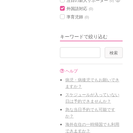
注目の新人サポーター
(0)
外国語対応
(0)
準育児師
(0)
キーワードで絞り込む
ヘルプ
病児・病後児でもお願いでき
ますか？
スケジュールが入っていない
日は予約できませんか？
急な当日予約でも可能です
か？
海外在住の一時帰国でも利用
できますか？