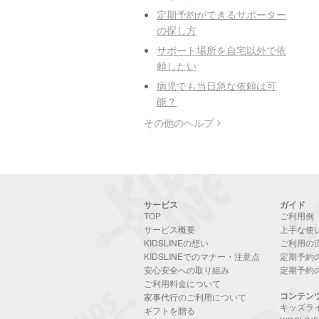
定期予約ができるサポーター
の探し方
サポート場所を自宅以外で依
頼したい
病児でも当日急な依頼は可
能？
その他のヘルプ
サービス
ガイド
TOP
ご利用例
サービス概要
上手な使
KIDSLINEの想い
ご利用の
KIDSLINEでのマナー・注意点
定期予約
安心安全への取り組み
定期予約
ご利用料金について
コンテン
家事代行のご利用について
キッズラ
ギフトを贈る