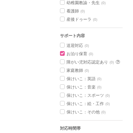
幼稚園教諭・先生
(0)
看護師
(0)
産後ドゥーラ
(0)
サポート内容
送迎対応
(0)
お泊り保育
(0)
障がい児対応認定あり
(0)
家庭教師
(0)
保けいこ：英語
(0)
保けいこ：音楽
(0)
保けいこ：スポーツ
(0)
保けいこ：絵・工作
(0)
保けいこ：その他
(0)
対応時間帯