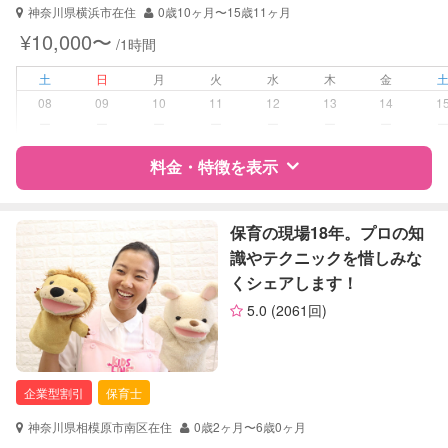
神奈川県横浜市在住
0歳10ヶ月〜15歳11ヶ月
¥10,000〜
/1時間
土
日
月
火
水
木
金
08
09
10
11
12
13
14
1
ー
ー
ー
ー
ー
ー
ー
料金・特徴を表示
特徴
料金
レビュー
保育の現場18年。プロの知
識やテクニックを惜しみな
くシェアします！
サポートの特徴
5.0
(2061回)
資格
自治体届出済ベビーシッター
保育士
幼稚園教諭
企業型割引
保育士
整理収納アドバイザー1級
神奈川県相模原市南区在住
0歳2ヶ月〜6歳0ヶ月
対応可能/特徴
送迎サポート