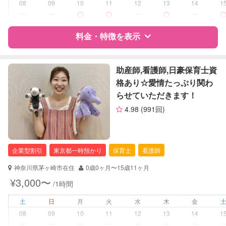
08
09
10
11
12
13
14
1
病児対応
病児、病後児、ともに不可
ー
ー
ー
ー
障がい児対応
料金・特徴を表示
対応可否は個別に相談
レッスン
なし
特徴
料金
レビュー
助産師,看護師,日豪保育士資
格あり☆愛情たっぷり関わ
定期予約
可能
らせていただきます！
サポートの特徴
お子様の撮影
対応可能
4.98
(991回)
（定期特典）
資格
企業型割引対象(旧内閣府補助対象)
自治体届出済ベビーシッター
保育士
企業型割引
東京都一時預かり
保育士
看護師
対応可能/特徴
送迎サポート
神奈川県茅ヶ崎市在住
0歳0ヶ月〜15歳11ヶ月
早朝対応
¥3,000〜
/1時間
夜間対応
外国語対応
土
日
月
火
水
木
金
子育て経験
08
09
10
11
12
13
14
1
ー
ー
ー
ー
ー
ー
ー