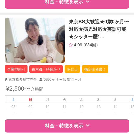
子育て経験
料金・特徴を表示
病児対応
病児、病後児、ともに不可
特徴
料金
レビュー
東京BS大歓迎★0歳0ヶ月〜
障がい児対応
対応★病児対応★英語可能
対応可否は個別に相談
★シッター歴1...
サポートの特徴
レッスン
なし
4.99
(634回)
資格
企業型割引対象(旧内閣府補助対象)
定期予約
可能
自治体届出済ベビーシッター
保育士
企業型割引
東京都一時預かり
保育士
指定研修修了
幼稚園教諭
お子様の撮影
対応可能
（定期特典）
東京都多摩市在住
0歳0ヶ月〜15歳11ヶ月
対応可能/特徴
送迎サポート
¥2,500〜
/1時間
早朝対応
夜間対応
土
日
月
火
水
木
金
お泊まり保育
08
09
10
11
12
13
14
1
外国語対応
ー
ー
ー
ー
ー
ー
ー
病児対応
料金・特徴を表示
病児、病後児、ともに不可