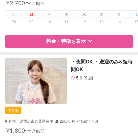
¥2,700〜
/1時間
早朝対応
夜間対応
土
日
月
火
水
木
金
お泊まり保育
08
09
10
11
12
13
14
1
外国語対応
ー
ー
ー
ー
ー
ー
ー
病児対応
料金・特徴を表示
病児、病後児、ともに不可
障がい児対応
対応可否は個別に相談
特徴
料金
レビュー
・夜間OK ・送迎のみ&短時
間OK
レッスン
絵・工作レッスン
5.0
(9回)
サポートの特徴
定期予約
お引き受けしていません
資格
企業型割引対象(旧内閣府補助対象)
自治体届出済ベビーシッター
お子様の撮影
対応不可
保育士
（定期特典）
保育士
幼稚園教諭
神奈川県横浜市青葉区在住
2歳0ヶ月〜15歳11ヶ月
対応可能/特徴
送迎サポート
¥1,800〜
/1時間
早朝対応