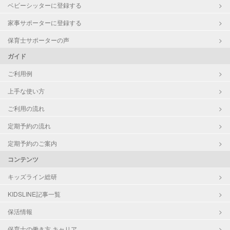
ベビーシッターに登録する
家事サポーターに登録する
定期予約
可能
保育士サポーターの声
お子様の撮影
対応不可
ガイド
（定期特典）
ご利用例
上手な使い方
ご利用の流れ
定期予約の流れ
定期予約のご案内
コンテンツ
キッズライン総研
KIDSLINE記事一覧
保活情報
保育士の働き方 キャリア