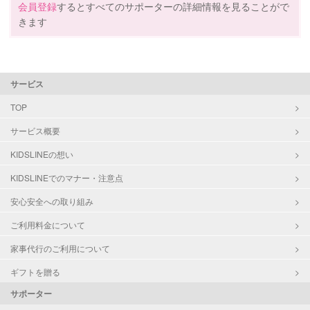
会員登録
するとすべてのサポーターの詳細情報を見ることがで
障がい児対応
対応可否は個別に相談
きます
サポートの特徴
レッスン
英語レッスン
資格
企業型割引対象(旧内閣府補助対象)
サービス
定期予約
可能
自治体届出済ベビーシッター
保育士
TOP
幼稚園教諭
お子様の撮影
対応可能
サービス概要
（定期特典）
対応可能/特徴
送迎サポート
KIDSLINEの想い
早朝対応
KIDSLINEでのマナー・注意点
夜間対応
お泊まり保育
安心安全への取り組み
外国語対応
ご利用料金について
病児対応
病児、病後児、ともに可能
家事代行のご利用について
ギフトを贈る
障がい児対応
認定あり
サポーター
レッスン
なし