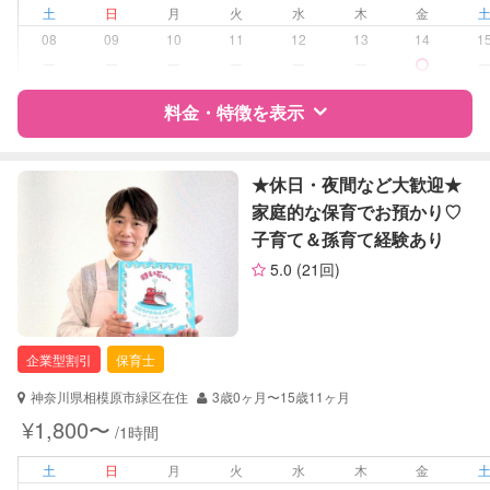
夜間対応
土
日
月
火
水
木
金
外国語対応
08
09
10
11
12
13
14
1
ー
ー
ー
ー
ー
ー
病児対応
病児、病後児、ともに不可
料金・特徴を表示
障がい児対応
対応可否は個別に相談
特徴
料金
レビュー
★休日・夜間など大歓迎★
レッスン
なし
家庭的な保育でお預かり♡
子育て＆孫育て経験あり
定期予約
可能
サポートの特徴
5.0
(21回)
お子様の撮影
対応可能
資格
自治体届出済ベビーシッター
（定期特典）
保育士
幼稚園教諭
企業型割引
保育士
対応可能/特徴
送迎サポート
神奈川県相模原市緑区在住
3歳0ヶ月〜15歳11ヶ月
早朝対応
¥1,800〜
/1時間
夜間対応
外国語対応
土
日
月
火
水
木
金