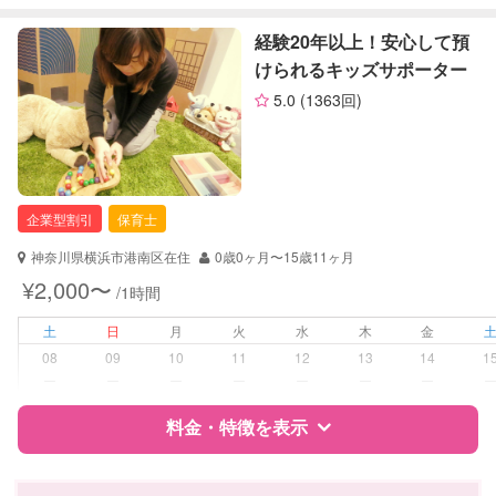
障がい児対応
対応可否は個別に相談
特徴
料金
レビュー
経験20年以上！安心して預
けられるキッズサポーター
レッスン
英語レッスン
音楽レッスン
5.0
(1363回)
サポートの特徴
スポーツレッスン
絵・工作レッスン
資格
企業型割引対象(旧内閣府補助対象)
自治体届出済ベビーシッター
定期予約
可能
保育士
企業型割引
保育士
全国保育サービス協会(ACSA)認定ベ
ビーシッター
お子様の撮影
対応可能
神奈川県横浜市港南区在住
0歳0ヶ月〜15歳11ヶ月
（定期特典）
¥2,000〜
/1時間
対応可能/特徴
送迎サポート
早朝対応
土
日
月
火
水
木
金
夜間対応
08
09
10
11
12
13
14
1
お泊まり保育
ー
ー
ー
ー
ー
ー
ー
外国語対応
子育て経験
料金・特徴を表示
病児対応
病児、病後児、ともに可能
特徴
料金
レビュー