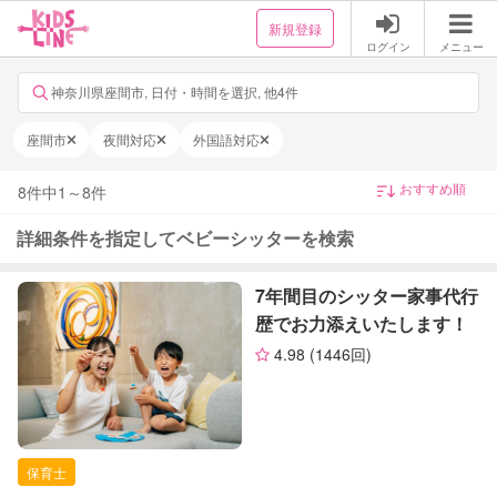
新規登録
ログイン
メニュー
神奈川県座間市, 日付・時間を選択, 他4件
座間市
夜間対応
外国語対応
8
件中
1
～
8
件
詳細条件を指定してベビーシッターを検索
7年間目のシッター家事代行
歴でお力添えいたします！
4.98
(1446回)
保育士