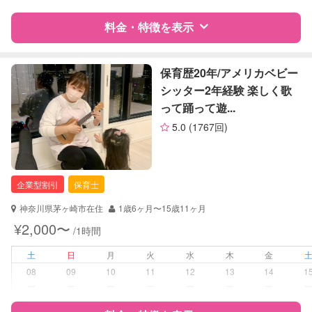
病児対応
病児、病後児、ともに不可
料金・特徴を表示
障がい児対応
対応可否は個別に相談
特徴
料金
レビュー
保育歴20年/アメリカベビー
レッスン
なし
シッター2年経験 楽しく歌
って踊って遊...
定期予約
お引き受けしていません
サポートの特徴
5.0
(1767回)
資格
企業型割引対象(旧内閣府補助対象)
お子様の撮影
対応不可
自治体届出済ベビーシッター
（定期特典）
保育士
企業型割引
保育士
看護師
助産師
神奈川県茅ヶ崎市在住
1歳6ヶ月〜15歳11ヶ月
¥2,000〜
/1時間
対応可能/特徴
送迎サポート
早朝対応
土
日
月
火
水
木
金
夜間対応
08
09
10
11
12
13
14
1
お泊まり保育
ー
ー
ー
ー
ー
ー
ー
外国語対応