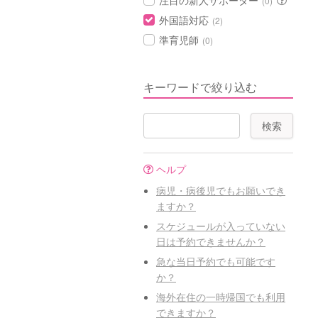
注目の新人サポーター
(0)
外国語対応
(2)
準育児師
(0)
キーワードで絞り込む
ヘルプ
病児・病後児でもお願いでき
ますか？
スケジュールが入っていない
日は予約できませんか？
急な当日予約でも可能です
か？
海外在住の一時帰国でも利用
できますか？