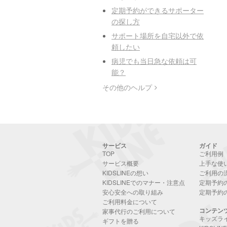
定期予約ができるサポーター
の探し方
サポート場所を自宅以外で依
頼したい
病児でも当日急な依頼は可
能？
その他のヘルプ
サービス
ガイド
TOP
ご利用例
サービス概要
上手な使
KIDSLINEの想い
ご利用の
KIDSLINEでのマナー・注意点
定期予約
安心安全への取り組み
定期予約
ご利用料金について
コンテン
家事代行のご利用について
キッズラ
ギフトを贈る