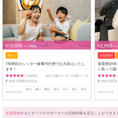
¥10,000
¥2,000
〜 /1時間
〜 
保育士
企業型割引
7年間目のシッター家事代行歴でお力添えいたし
保育歴20年
ます！
く歌って踊
(1446回)
対応
0歳10ヶ月〜15歳11ヶ月
神奈川県横浜市在住
神奈川県茅
07
08
09
10
11
12
13
金
土
日
月
火
水
木
スケジュール
スケジュール
会員登録
するとすべてのサポーターの詳細情報を見ることができま