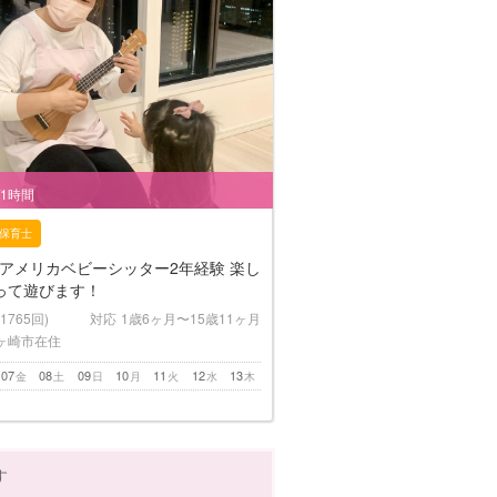
/1時間
保育士
/アメリカベビーシッター2年経験 楽し
って遊びます！
(1765回)
対応
1歳6ヶ月〜15歳11ヶ月
ヶ崎市在住
07
08
09
10
11
12
13
金
土
日
月
火
水
木
す