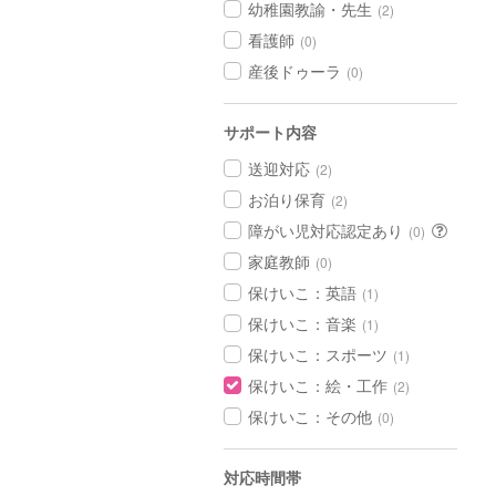
幼稚園教諭・先生
(2)
看護師
(0)
産後ドゥーラ
(0)
サポート内容
送迎対応
(2)
お泊り保育
(2)
障がい児対応認定あり
(0)
家庭教師
(0)
保けいこ：英語
(1)
保けいこ：音楽
(1)
保けいこ：スポーツ
(1)
保けいこ：絵・工作
(2)
保けいこ：その他
(0)
対応時間帯