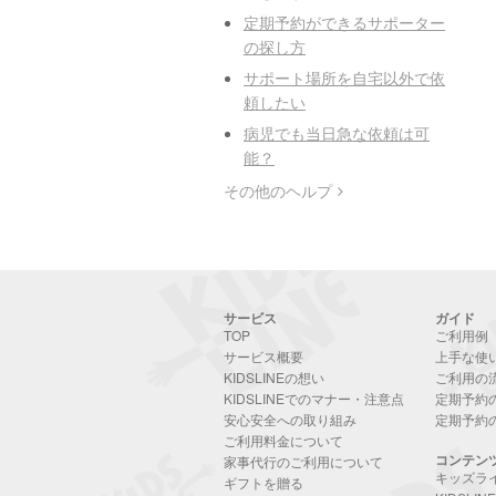
定期予約ができるサポーター
の探し方
サポート場所を自宅以外で依
頼したい
病児でも当日急な依頼は可
能？
その他のヘルプ
サービス
ガイド
TOP
ご利用例
サービス概要
上手な使
KIDSLINEの想い
ご利用の
KIDSLINEでのマナー・注意点
定期予約
安心安全への取り組み
定期予約
ご利用料金について
コンテン
家事代行のご利用について
キッズラ
ギフトを贈る