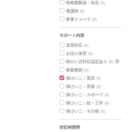
幼稚園教諭・先生
(0)
看護師
(0)
産後ドゥーラ
(0)
サポート内容
送迎対応
(0)
お泊り保育
(0)
障がい児対応認定あり
(0)
家庭教師
(0)
保けいこ：英語
(0)
保けいこ：音楽
(0)
保けいこ：スポーツ
(0)
保けいこ：絵・工作
(0)
保けいこ：その他
(0)
対応時間帯