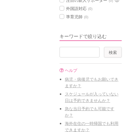
注目の新人サポーター
(0)
外国語対応
(0)
準育児師
(0)
キーワードで絞り込む
ヘルプ
病児・病後児でもお願いでき
ますか？
スケジュールが入っていない
日は予約できませんか？
急な当日予約でも可能です
か？
海外在住の一時帰国でも利用
できますか？