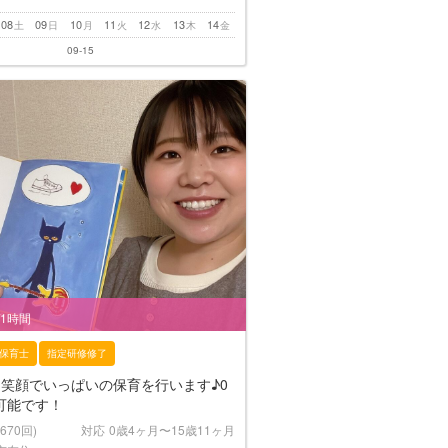
08
09
10
11
12
13
14
土
日
月
火
水
木
金
09-15
/1時間
保育士
指定研修修了
！笑顔でいっぱいの保育を行います♪0
可能です！
(670回)
対応
0歳4ヶ月〜15歳11ヶ月