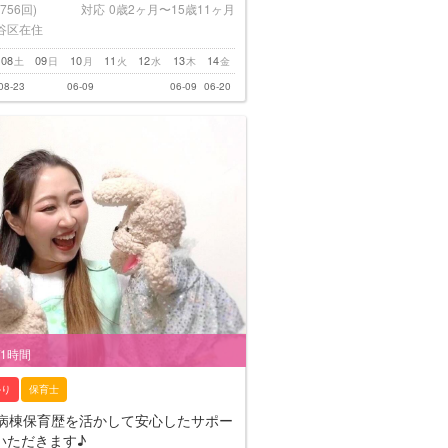
(756回)
対応
0歳2ヶ月〜15歳11ヶ月
谷区在住
08
09
10
11
12
13
14
土
日
月
火
水
木
金
08-23
06-09
06-09
06-20
/1時間
かり
保育士
の病棟保育歴を活かして安心したサポー
いただきます♪