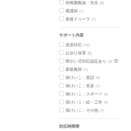
幼稚園教諭・先生
(6)
看護師
(1)
産後ドゥーラ
(1)
サポート内容
送迎対応
(12)
お泊り保育
(8)
障がい児対応認定あり
(3)
家庭教師
(1)
保けいこ：英語
(0)
保けいこ：音楽
(1)
保けいこ：スポーツ
(4)
保けいこ：絵・工作
(4)
保けいこ：その他
(7)
対応時間帯