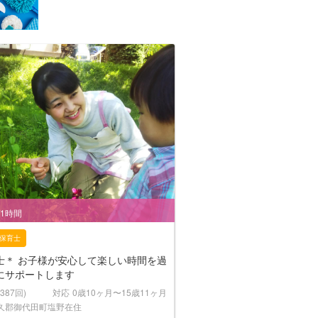
/1時間
保育士
士＊ お子様が安心して楽しい時間を過
にサポートします
(387回)
対応
0歳10ヶ月〜15歳11ヶ月
久郡御代田町塩野在住