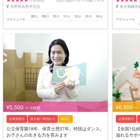
長野県長野市在住
東京都練馬
08
09
10
11
12
13
14
土
日
月
火
水
木
金
スケジュール
スケジュール
¥5,500
¥6,600
〜 /1時間
〜 
企業型割引
東京都一時預かり
保育士
企業型割引
公立保育園18年、保育士歴27年。特技はダンス。
【全国1位
お子さんの生きる力を育みます
溢れるサポ