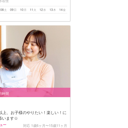
市在住
08
09
10
11
12
13
14
土
日
月
火
水
木
金
/1時間
年以上、お子様のやりたい！楽しい！に
添います☆
ビュー
対応
1歳6ヶ月〜15歳11ヶ月