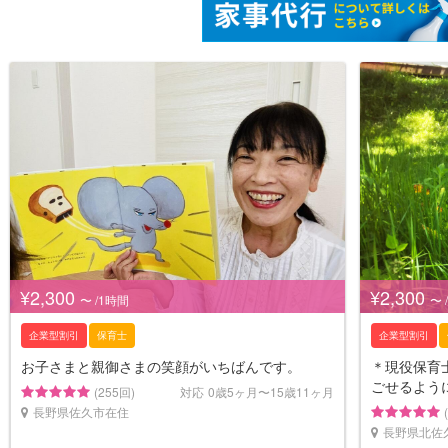
¥2,300
¥2,300
〜 /1時間
〜 
企業型割引
保育士
企業型割引
お子さまと親御さまの笑顔がいちばんです。
＊現役保育
ごせるよう
(255回)
対応
0歳5ヶ月〜15歳11ヶ月
長野県佐久市在住
長野県北佐