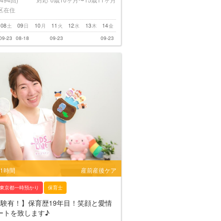
区在住
08
09
10
11
12
13
14
土
日
月
火
水
木
金
09-23
08-18
09-23
09-23
/1時間
産前産後ケア
東京都一時預かり
保育士
経験有！】保育歴19年目！笑顔と愛情
ートを致します♪