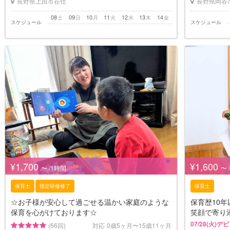
長野県上田市在住
長野県岡谷
08
09
10
11
12
13
14
土
日
月
火
水
木
金
スケジュール
スケジュール
¥1,700
¥1,600
〜 /1時間
〜 
保育士
指定研修修了
保育士
☆お子様が安心して過ごせる温かい家庭のような
保育歴10
保育を心がけております☆
笑顔で寄り
07/28(火)デ
(66回)
対応
0歳5ヶ月〜15歳11ヶ月