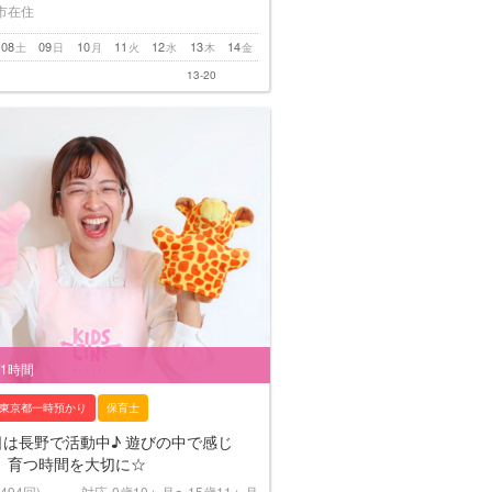
市在住
08
09
10
11
12
13
14
土
日
月
火
水
木
金
13-20
/1時間
東京都一時預かり
保育士
日は長野で活動中♪ 遊びの中で感じ
、育つ時間を大切に☆
(494回)
対応
0歳10ヶ月〜15歳11ヶ月