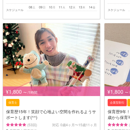
08
09
10
11
12
13
14
土
日
月
火
水
木
金
スケジュール
スケジュール
¥1,800
¥1,800
〜 /1時間
〜 
保育士
企業型割引
保育歴15年！笑顔で心地よい空間を作れるようサ
保育歴9年
ポートします(^^)
歳から保育
(53回)
対応
0歳4ヶ月〜15歳11ヶ月