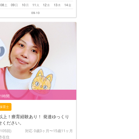
08
09
10
11
12
13
14
土
日
月
火
水
木
金
09-10
/1時間
保育士
年以上！療育経験あり！ 発達ゆっくり
せください。
(105回)
対応
0歳3ヶ月〜15歳11ヶ月
市在住