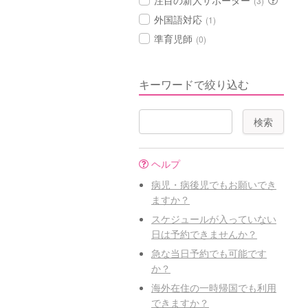
注目の新人サポーター
(3)
外国語対応
(1)
準育児師
(0)
キーワードで絞り込む
ヘルプ
病児・病後児でもお願いでき
ますか？
スケジュールが入っていない
日は予約できませんか？
急な当日予約でも可能です
か？
海外在住の一時帰国でも利用
できますか？