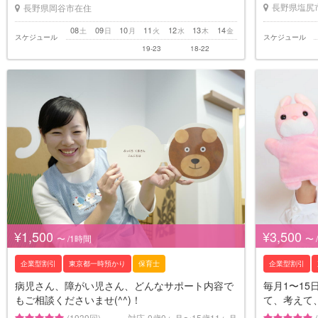
長野県塩尻
長野県岡谷市在住
08
09
10
11
12
13
14
土
日
月
火
水
木
金
スケジュール
スケジュール
19-23
18-22
¥1,500
¥3,500
〜 /1時間
〜 
企業型割引
東京都一時預かり
保育士
企業型割引
病児さん、障がい児さん、どんなサポート内容で
毎月1〜15
もご相談くださいませ(^^)！
て、考えて
(1939回)
対応
0歳0ヶ月〜15歳11ヶ月