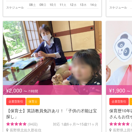
08
09
10
11
12
13
14
土
日
月
火
水
木
金
スケジュール
スケジュール
¥2,000
¥1,900
〜 /1時間
〜 
企業型割引
保育士
企業型割引
【保育士】英語教員免許あり！「子供の才能は宝
保育歴10
探し」
さんもお任
(94回)
対応
1歳6ヶ月〜15歳11ヶ月
長野県北佐久郡在住
長野県上田