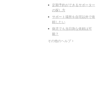
定期予約ができるサポーター
の探し方
サポート場所を自宅以外で依
頼したい
病児でも当日急な依頼は可
能？
その他のヘルプ