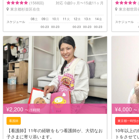
(1568回)
対応
0歳0ヶ月〜15歳11ヶ月
東京都杉並区在住
東京都世田
08
09
10
11
12
13
14
土
日
月
火
水
木
金
スケジュール
スケジュール
00-23
00-23
00-23
00-23
00-23
¥2,200
¥4,000
〜 /1時間
〜 
看護師
東京都一時預
【看護師】11年の経験をもつ看護師が、大切なお
10年以上
子さまに寄り添います。
トをさせて