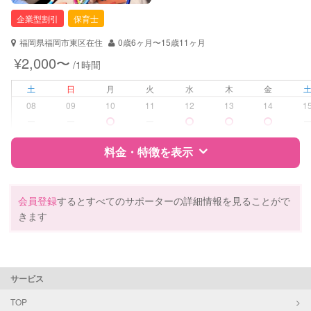
企業型割引
保育士
福岡県福岡市東区在住
0歳6ヶ月〜15歳11ヶ月
¥2,000〜
/1時間
土
日
月
火
水
木
金
08
09
10
11
12
13
14
1
ー
ー
ー
料金・特徴を表示
特徴
料金
レビュー
会員登録
するとすべてのサポーターの詳細情報を見ることがで
きます
サポートの特徴
資格
企業型割引対象(旧内閣府補助対象)
サービス
自治体届出済ベビーシッター
保育士
TOP