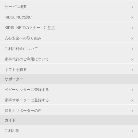
幼稚園教諭
サービス概要
対応可能/特徴
送迎サポート
KIDSLINEの想い
早朝対応
KIDSLINEでのマナー・注意点
大学生
安心安全への取り組み
病児対応
病児、病後児、ともに不可
ご利用料金について
障がい児対応
対応可否は個別に相談
家事代行のご利用について
ギフトを贈る
レッスン
なし
サポーター
定期予約
お引き受けしていません
ベビーシッターに登録する
家事サポーターに登録する
お子様の撮影
対応不可
（定期特典）
保育士サポーターの声
ガイド
ご利用例