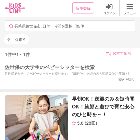
新規登録
ログイン
メニュー
長崎県佐世保市, 日付・時間を選択, 他2件
佐世保市
1
件中
1
～
1
件
佐世保の大学生のベビーシッターを検索
佐世保で大学生のベビーシッターを探せます。「早朝OK！送迎のみ＆短時間OK！笑顔と遊び
で育む安心のひと時を～！」などの強みを持つシッターが対応いたします。佐世保で様々な
[
続きを読む
]
スキルを持ったサポーターの中から、ご予算や依頼内容に合わせて選んでいただけます。
早朝OK！送迎のみ＆短時間
OK！笑顔と遊びで育む安心
のひと時を～！
5.0
(28回)