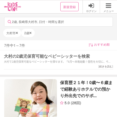
新規登録
ログイン
メニュー
2歳, 長崎県大村市, 日付・時間を選択
大村市
2歳
7
件中
1
～
7
件
大村の2歳児保育可能なベビーシッターを検索
大村で2歳児保育可能なベビーシッターを探せます。「6月〜本格始動！個性を大切に、やり
たいを共にとことん！
[
続きを読む
]
保育経験7年以上」「大切なお子様をご家庭の方針に合わせて丁寧なサポートをさせていただ
きます！」「【全国1位経験有！】保育歴19年目！笑顔と愛情溢れるサポートを致します♪」
などの強みを持つシッターが対応いたします。大村で様々なスキルを持ったサポーターの中
保育歴２１年！0歳〜６歳ま
から、ご予算や依頼内容に合わせて選んでいただけます。
で経験ありホテルでの預か
り外出先でのサポ...
5.0
(28回)