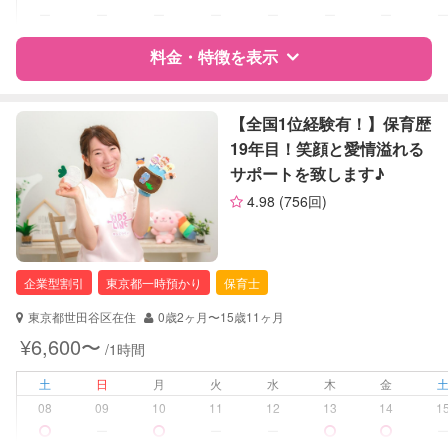
ー
ー
ー
ー
ー
ー
ー
病児対応
病児、病後児、ともに不可
料金・特徴を表示
障がい児対応
対応可否は個別に相談
特徴
料金
レビュー
【全国1位経験有！】保育歴
レッスン
絵・工作レッスン
19年目！笑顔と愛情溢れる
その他
サポートを致します♪
サポートの特徴
定期予約
可能
4.98
(756回)
資格
自治体届出済ベビーシッター
保育士
お子様の撮影
対応可能
幼稚園教諭
（定期特典）
企業型割引
東京都一時預かり
保育士
対応可能/特徴
送迎サポート
東京都世田谷区在住
0歳2ヶ月〜15歳11ヶ月
子育て経験
¥6,600〜
/1時間
病児対応
病児、病後児、ともに不可
土
日
月
火
水
木
金
08
09
10
11
12
13
14
1
障がい児対応
対応可否は個別に相談
ー
ー
ー