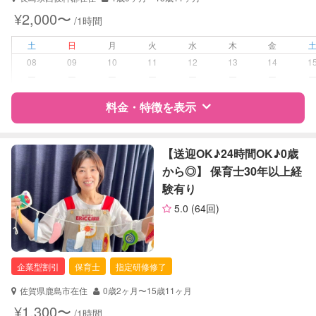
対応可能/特徴
送迎サポート
¥2,000〜
/1時間
早朝対応
夜間対応
土
日
月
火
水
木
金
子育て経験
08
09
10
11
12
13
14
1
ー
ー
ー
ー
ー
ー
ー
病児対応
病児、病後児、ともに不可
料金・特徴を表示
障がい児対応
対応可否は個別に相談
特徴
料金
レビュー
【送迎OK♪24時間OK♪0歳
レッスン
なし
から◎】 保育士30年以上経
験有り
定期予約
お引き受けしていません
サポートの特徴
5.0
(64回)
資格
企業型割引対象(旧内閣府補助対象)
お子様の撮影
対応不可
自治体届出済ベビーシッター
（定期特典）
整理収納アドバイザー1級
企業型割引
保育士
指定研修修了
クリンネスト1級
佐賀県鹿島市在住
0歳2ヶ月〜15歳11ヶ月
対応可能/特徴
送迎サポート
¥1,300〜
/1時間