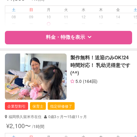
早朝対応
夜間対応
土
日
月
火
水
木
金
お泊まり保育
08
09
10
11
12
13
14
1
ー
ー
ー
ー
ー
ー
病児対応
病児、病後児、ともに不可
料金・特徴を表示
障がい児対応
対応可否は個別に相談
特徴
料金
レビュー
製作無料！送迎のみOK!24
レッスン
なし
時間対応！ 乳幼児得意です
(^^)
定期予約
お引き受けしていません
サポートの特徴
5.0
(164回)
お子様の撮影
対応不可
資格
企業型割引対象(旧内閣府補助対象)
（定期特典）
自治体届出済ベビーシッター
保育士
企業型割引
保育士
指定研修修了
幼稚園教諭
福岡県久留米市在住
0歳3ヶ月〜15歳11ヶ月
対応可能/特徴
送迎サポート
¥2,100〜
/1時間
早朝対応
夜間対応
土
日
月
火
水
木
金