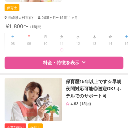
保育士
長崎県大村市在住
0歳5ヶ月〜15歳11ヶ月
¥1,800〜
/1時間
土
日
月
火
水
木
金
08
09
10
11
12
13
14
1
ー
ー
ー
ー
ー
ー
料金・特徴を表示
特徴
料金
レビュー
保育歴15年以上です☆早朝
夜間対応可能◎送迎OK! ホ
テルでのサポート可
サポートの特徴
4.93
(15回)
資格
自治体届出済ベビーシッター
保育士
幼稚園教諭
企業型割引
保育士