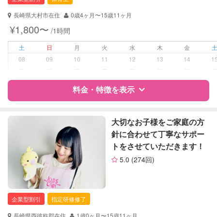
対応可能/特徴
早朝対応
長崎県大村市在住
0歳4ヶ月〜15歳11ヶ月
夜間対応
¥1,800〜
/1時間
病児対応
病児、病後児、ともに不可
土
日
月
火
水
木
金
08
09
10
11
12
13
14
1
障がい児対応
対応可否は個別に相談
ー
ー
ー
ー
ー
ー
ー
料金・特徴を表示
レッスン
なし
定期予約
可能
特徴
料金
レビュー
大切なお子様をご家庭の方
針に合わせて丁寧なサポー
お子様の撮影
対応可能
トをさせていただきます！
サポートの特徴
（定期特典）
5.0
(274回)
資格
企業型割引対象(旧内閣府補助対象)
自治体届出済ベビーシッター
保育士
企業型割引
指定研修修了
幼稚園教諭
長崎県西彼杵郡在住
1歳0ヶ月〜15歳11ヶ月