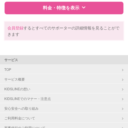
料金・特徴を表示
レッスン
絵・工作レッスン
その他
特徴
料金
レビュー
会員登録
するとすべてのサポーターの詳細情報を見ることがで
定期予約
可能
きます
お子様の撮影
対応可能
サポートの特徴
（定期特典）
資格
企業型割引対象(旧内閣府補助対象)
サービス
自治体届出済ベビーシッター
保育士
TOP
幼稚園教諭
サービス概要
ドゥーラ教育協議会認定産後ドゥー
ラ
KIDSLINEの想い
KIDSLINEでのマナー・注意点
対応可能/特徴
送迎サポート
早朝対応
安心安全への取り組み
夜間対応
ご利用料金について
お泊まり保育
家事代行のご利用について