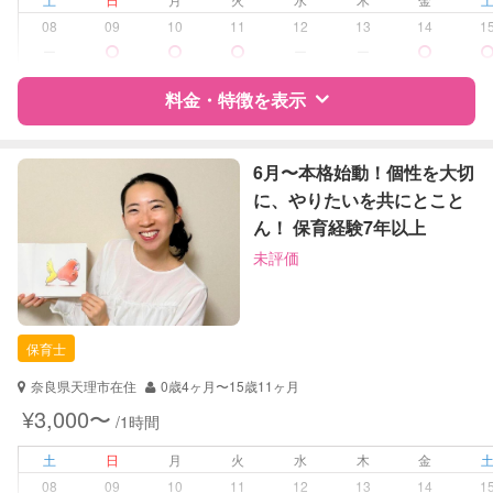
お泊まり保育
08
09
10
11
12
13
14
1
子育て経験
ー
ー
ー
病児対応
病児、病後児、ともに可能
料金・特徴を表示
障がい児対応
対応可否は個別に相談
特徴
料金
レビュー
6月〜本格始動！個性を大切
に、やりたいを共にとこと
レッスン
なし
ん！ 保育経験7年以上
サポートの特徴
定期予約
お引き受けしていません
未評価
資格
企業型割引対象(旧内閣府補助対象)
お子様の撮影
対応不可
自治体届出済ベビーシッター
（定期特典）
保育士
保育士
対応可能/特徴
送迎サポート
奈良県天理市在住
0歳4ヶ月〜15歳11ヶ月
早朝対応
¥3,000〜
/1時間
夜間対応
お泊まり保育
土
日
月
火
水
木
金
子育て経験
08
09
10
11
12
13
14
1