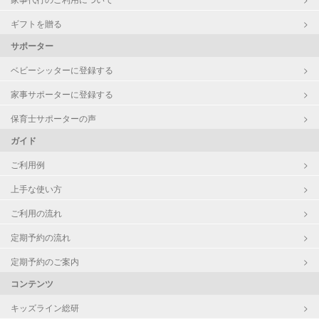
病児対応
病児、病後児、ともに不可
ギフトを贈る
障がい児対応
対応可否は個別に相談
サポーター
ベビーシッターに登録する
レッスン
絵・工作レッスン
家事サポーターに登録する
定期予約
可能
保育士サポーターの声
ガイド
お子様の撮影
対応可能
（定期特典）
ご利用例
上手な使い方
ご利用の流れ
定期予約の流れ
定期予約のご案内
コンテンツ
キッズライン総研