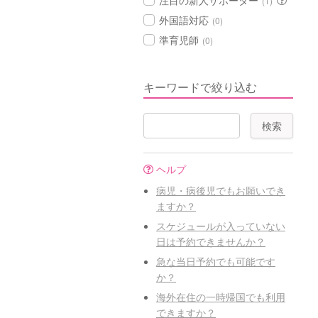
注目の新人サポーター
(1)
外国語対応
(0)
準育児師
(0)
キーワードで絞り込む
ヘルプ
病児・病後児でもお願いでき
ますか？
スケジュールが入っていない
日は予約できませんか？
急な当日予約でも可能です
か？
海外在住の一時帰国でも利用
できますか？