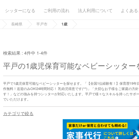
シッターになる
ご利用の流れ
法人利用について
よくある
長崎県
平戸市
1歳
検索結果 :
4件中 1-4件
平戸の1歳児保育可能なベビーシッター
平戸で1歳児保育可能なベビーシッターを探せます。「【全国1位経験有！】保育歴19年
作無料！送迎のみOK!24時間対応！ 乳幼児得意です(^^)」「大切なお子様をご家庭の
す！」などの強みを持つシッターが対応いたします。平戸で様々なスキルを持ったサポ
でいただけます。
カテゴリで絞る