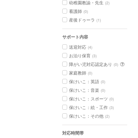
幼稚園教諭・先生
(2)
看護師
(0)
産後ドゥーラ
(1)
サポート内容
送迎対応
(4)
お泊り保育
(3)
障がい児対応認定あり
(0)
家庭教師
(0)
保けいこ：英語
(0)
保けいこ：音楽
(0)
保けいこ：スポーツ
(0)
保けいこ：絵・工作
(3)
保けいこ：その他
(2)
対応時間帯