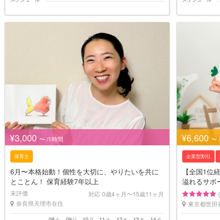
¥3,000
¥6,600
〜 /1時間
〜 
保育士
企業型割引
6月〜本格始動！個性を大切に、やりたいを共に
【全国1位
とことん！ 保育経験7年以上
溢れるサポ
未評価
対応
0歳4ヶ月〜15歳11ヶ月
奈良県天理市在住
東京都世田
08
09
10
11
12
13
14
土
日
月
火
水
木
金