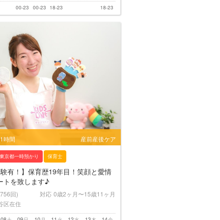
00-23
00-23
18-23
18-23
/1時間
産前産後ケア
東京都一時預かり
保育士
経験有！】保育歴19年目！笑顔と愛情
ートを致します♪
(756回)
対応
0歳2ヶ月〜15歳11ヶ月
谷区在住
08
09
10
11
12
13
14
土
日
月
火
水
木
金