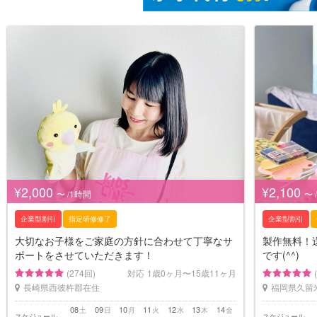
¥2,000
¥2,100
〜 /1時間
〜 
企業型割引
指定研修修了
企業型割引
大切なお子様をご家庭の方針に合わせて丁寧なサ
製作無料！送
ポートをさせていただきます！
です(^^)
(274回)
対応
1歳0ヶ月〜15歳11ヶ月
長崎県西彼杵郡在住
福岡県久留
08
09
10
11
12
13
14
土
日
月
火
水
木
金
スケジュール
スケジュール