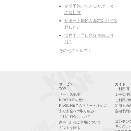
定期予約ができるサポーター
の探し方
サポート場所を自宅以外で依
頼したい
病児でも当日急な依頼は可
能？
その他のヘルプ
サービス
ガイド
TOP
ご利用例
サービス概要
上手な使
KIDSLINEの想い
ご利用の
KIDSLINEでのマナー・注意点
定期予約
安心安全への取り組み
定期予約
ご利用料金について
コンテン
家事代行のご利用について
キッズラ
ギフトを贈る