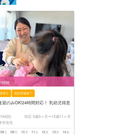
/1時間
保育士
指定研修修了
迎のみOK!24時間対応！ 乳幼児得意
(164回)
対応
0歳3ヶ月〜15歳11ヶ月
米市在住
08
09
10
11
12
13
14
土
日
月
火
水
木
金