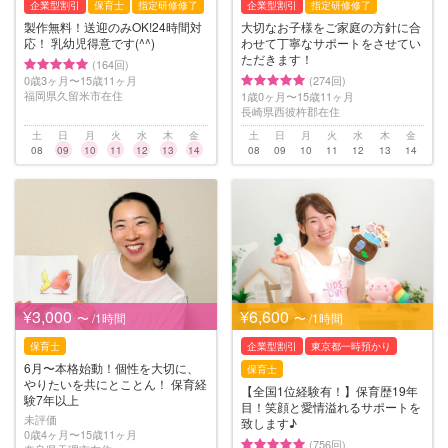
企業型割引
保育士
指定研修修了
企業型割引
指定研修修了
製作無料！送迎のみOK!24時間対
大切なお子様をご家庭の方針に合
応！ 乳幼児得意です(^^)
わせて丁寧なサポートをさせてい
ただきます！
(164回)
0歳3ヶ月〜15歳11ヶ月
(274回)
福岡県久留米市在住
1歳0ヶ月〜15歳11ヶ月
長崎県西彼杵郡在住
土
日
月
火
水
木
金
土
日
月
火
水
木
金
08
09
10
11
12
13
14
08
09
10
11
12
13
14
¥3,000
¥6,600
〜 /1時間
〜 /1時間
保育士
企業型割引
東京都一時預かり
6月〜本格始動！個性を大切に、
保育士
やりたいを共にとことん！ 保育経
【全国1位経験有！】保育歴19年
験7年以上
目！笑顔と愛情溢れるサポートを
未評価
致します♪
0歳4ヶ月〜15歳11ヶ月
(756回)