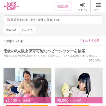
新規登録
ログイン
メニュー
長崎県壱岐市, 日付・時間を選択, 他2件
壱岐市
2人OK
4
件中
1
～
4
件
壱岐の2人以上保育可能なベビーシッターを検索
壱岐で2人以上保育可能なベビーシッターを探せます。「6月〜本格始動！個性を大切に、や
りたいを共にとことん！
[
続きを読む
]
保育経験7年以上」「製作無料！送迎のみOK!24時間対応！
乳幼児得意です(^^)」「【全国1位経験有！】保育歴19年目！笑顔と愛情溢れるサポートを致
します♪」などの強みを持つシッターが対応いたします。壱岐で様々なスキルを持ったサポ
ーターの中から、ご予算や依頼内容に合わせて選んでいただけます。
¥2,100
¥2,000
〜 /1時間
〜 /1時間