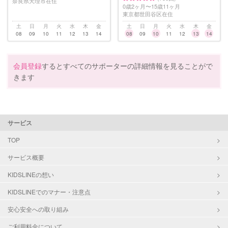
奈良県天理市在住
0歳2ヶ月〜15歳11ヶ月
東京都世田谷区在住
土
日
月
火
水
木
金
土
日
月
火
水
木
金
08
09
10
11
12
13
14
08
09
10
11
12
13
14
会員登録
するとすべてのサポーターの詳細情報を見ることがで
きます
サービス
TOP
サービス概要
KIDSLINEの想い
KIDSLINEでのマナー・注意点
安心安全への取り組み
ご利用料金について