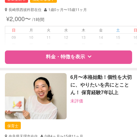
対応可能/特徴
送迎サポート
長崎県西彼杵郡在住
1歳0ヶ月〜15歳11ヶ月
早朝対応
¥2,000〜
/1時間
夜間対応
お泊まり保育
日
月
火
水
木
金
土
子育て経験
09
10
11
12
13
14
15
1
ー
ー
ー
ー
ー
ー
ー
病児対応
病児、病後児、ともに不可
料金・特徴を表示
障がい児対応
対応可否は個別に相談
特徴
料金
レビュー
6月〜本格始動！個性を大切
レッスン
絵・工作レッスン
に、やりたいを共にとこと
その他
ん！ 保育経験7年以上
サポートの特徴
定期予約
可能
未評価
資格
企業型割引対象(旧内閣府補助対象)
自治体届出済ベビーシッター
お子様の撮影
対応可能
整理収納アドバイザー1級
（定期特典）
保育士
クリンネスト1級
奈良県天理市在住
0歳4ヶ月〜15歳11ヶ月