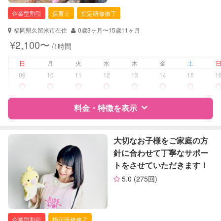
企業型割引
保育士
指定研修修了
福岡県久留米市在住
0歳3ヶ月〜15歳11ヶ月
¥2,100〜
/1時間
日
月
火
水
木
金
土
09
10
11
12
13
14
15
1
料金・特徴を表示
特徴
料金
レビュー
大切なお子様をご家庭の方
針に合わせて丁寧なサポー
トをさせていただきます！
サポートの特徴
5.0
(275回)
資格
企業型割引対象(旧内閣府補助対象)
自治体届出済ベビーシッター
保育士
企業型割引
指定研修修了