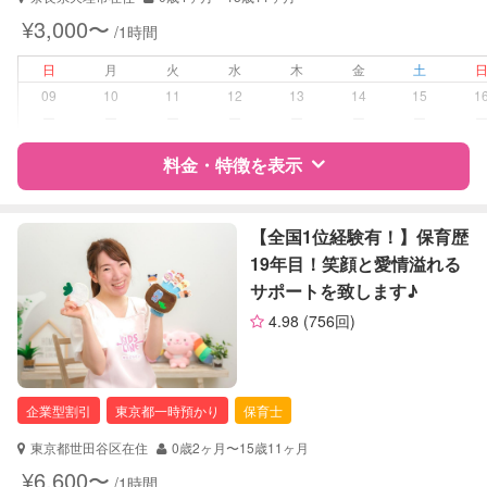
対応可能/特徴
送迎サポート
¥3,000〜
/1時間
早朝対応
夜間対応
日
月
火
水
木
金
土
お泊まり保育
09
10
11
12
13
14
15
1
ー
ー
ー
ー
ー
ー
ー
病児対応
病児、病後児、ともに不可
料金・特徴を表示
障がい児対応
対応可否は個別に相談
特徴
料金
レビュー
【全国1位経験有！】保育歴
レッスン
なし
19年目！笑顔と愛情溢れる
サポートを致します♪
定期予約
お引き受けしていません
サポートの特徴
4.98
(756回)
資格
自治体届出済ベビーシッター
お子様の撮影
対応不可
保育士
（定期特典）
幼稚園教諭
企業型割引
東京都一時預かり
保育士
対応可能/特徴
送迎サポート
東京都世田谷区在住
0歳2ヶ月〜15歳11ヶ月
子育て経験
¥6,600〜
/1時間