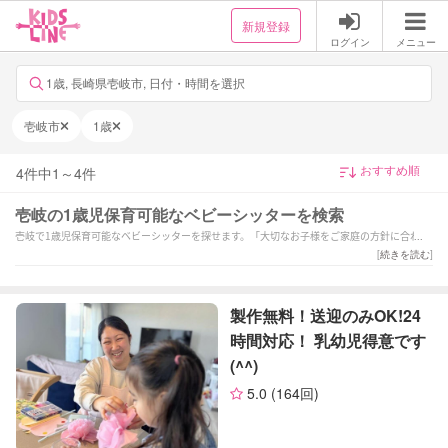
新規登録
ログイン
メニュー
1歳, 長崎県壱岐市, 日付・時間を選択
壱岐市
1歳
4
件中
1
～
4
件
壱岐の1歳児保育可能なベビーシッターを検索
壱岐で1歳児保育可能なベビーシッターを探せます。「大切なお子様をご家庭の方針に合わせ
て丁寧なサポートをさせていただきます！」「【全国1位経験有！】保育歴19年目！笑顔と愛
[
続きを読む
]
情溢れるサポートを致します♪」「製作無料！送迎のみOK!24時間対応！
乳幼児得意です(^^)」などの強みを持つシッターが対応いたします。壱岐で様々なスキルを持
ったサポーターの中から、ご予算や依頼内容に合わせて選んでいただけます。
製作無料！送迎のみOK!24
時間対応！ 乳幼児得意です
(^^)
5.0
(164回)