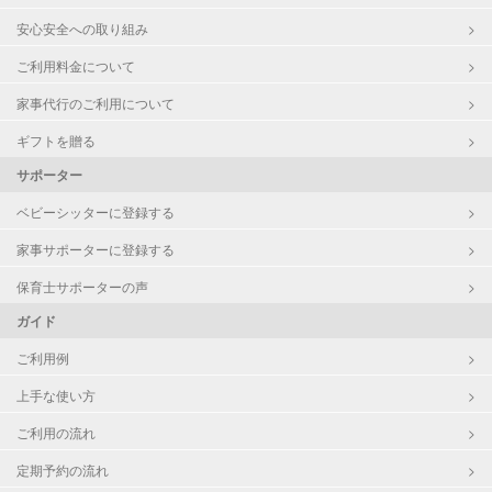
早朝対応
安心安全への取り組み
夜間対応
ご利用料金について
お泊まり保育
家事代行のご利用について
病児対応
病児、病後児、ともに不可
ギフトを贈る
障がい児対応
対応可否は個別に相談
サポーター
ベビーシッターに登録する
レッスン
絵・工作レッスン
家事サポーターに登録する
定期予約
可能
保育士サポーターの声
ガイド
お子様の撮影
対応可能
（定期特典）
ご利用例
上手な使い方
ご利用の流れ
定期予約の流れ