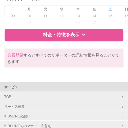
病児対応
病児、病後児、ともに不可
日
月
火
水
木
金
土
09
10
11
12
13
14
15
1
障がい児対応
対応可否は個別に相談
ー
ー
ー
ー
料金・特徴を表示
レッスン
絵・工作レッスン
その他
特徴
料金
レビュー
会員登録
するとすべてのサポーターの詳細情報を見ることがで
定期予約
可能
きます
お子様の撮影
対応可能
サポートの特徴
（定期特典）
資格
企業型割引対象(旧内閣府補助対象)
サービス
自治体届出済ベビーシッター
保育士
TOP
幼稚園教諭
サービス概要
ドゥーラ教育協議会認定産後ドゥー
ラ
KIDSLINEの想い
KIDSLINEでのマナー・注意点
対応可能/特徴
送迎サポート