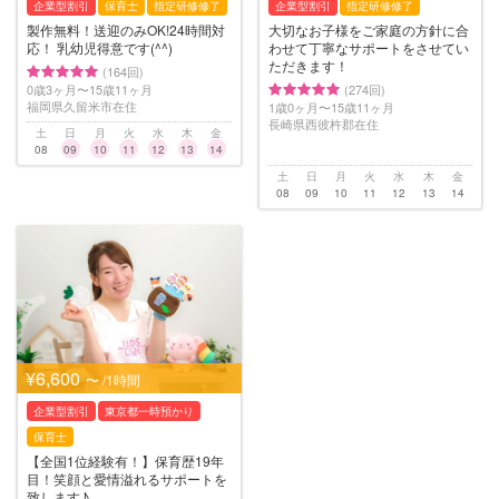
企業型割引
保育士
指定研修修了
企業型割引
指定研修修了
製作無料！送迎のみOK!24時間対
大切なお子様をご家庭の方針に合
応！ 乳幼児得意です(^^)
わせて丁寧なサポートをさせてい
ただきます！
(164回)
0歳3ヶ月〜15歳11ヶ月
(274回)
福岡県久留米市在住
1歳0ヶ月〜15歳11ヶ月
長崎県西彼杵郡在住
土
日
月
火
水
木
金
08
09
10
11
12
13
14
土
日
月
火
水
木
金
08
09
10
11
12
13
14
¥6,600
〜 /1時間
企業型割引
東京都一時預かり
保育士
【全国1位経験有！】保育歴19年
目！笑顔と愛情溢れるサポートを
致します♪