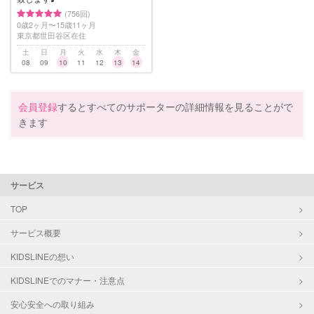
(756回)
0歳2ヶ月〜15歳11ヶ月
東京都世田谷区在住
土
日
月
火
水
木
金
08
09
10
11
12
13
14
会員登録
するとすべてのサポーターの詳細情報を見ることがで
きます
サービス
TOP
サービス概要
KIDSLINEの想い
KIDSLINEでのマナー・注意点
安心安全への取り組み