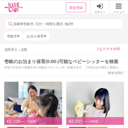
新規登録
ログイン
メニュー
長崎県壱岐市, 日付・時間を選択, 他2件
壱岐市
お泊り保育
3
件中
1
～
3
件
壱岐のお泊まり保育(0:00-)可能なベビーシッターを検索
壱岐でお泊まり保育(0:00-)可能なベビーシッターを探せます。「大切なお子様をご家庭の方
針に合わせて丁寧なサポートをさせていただきます！」「【全国1位経験有！】保育歴19年
[
続きを読む
]
目！笑顔と愛情溢れるサポートを致します♪」「製作無料！送迎のみOK!24時間対応！
乳幼児得意です(^^)」などの強みを持つシッターが対応いたします。壱岐で様々なスキルを持
ったサポーターの中から、ご予算や依頼内容に合わせて選んでいただけます。
¥2,100
¥2,000
〜 /1時間
〜 /1時間