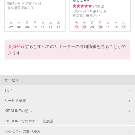
0歳4ヶ月〜15歳11ヶ月
(756回)
奈良県天理市在住
0歳2ヶ月〜15歳11ヶ月
東京都世田谷区在住
金
土
日
月
火
水
木
金
土
日
月
火
水
木
07
08
09
10
11
12
13
07
08
09
10
11
12
13
会員登録
するとすべてのサポーターの詳細情報を見ることがで
きます
サービス
TOP
サービス概要
KIDSLINEの想い
KIDSLINEでのマナー・注意点
安心安全への取り組み