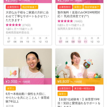
〜 /1時間
〜 /1時間
企業型割引
指定研修修了
企業型割引
保育士
指定研修修了
大切なお子様をご家庭の方針に合
製作無料！送迎のみOK!24時間対
わせて丁寧なサポートをさせてい
応！ 乳幼児得意です(^^)
ただきます！
(164回)
(274回)
0歳3ヶ月〜15歳11ヶ月
福岡県久留米市在住
1歳0ヶ月〜15歳11ヶ月
長崎県西彼杵郡在住
金
土
日
月
火
水
木
金
土
日
月
火
水
木
07
08
09
10
11
12
13
07
08
09
10
11
12
13
¥3,000
¥6,600
〜 /1時間
〜 /1時間
保育士
企業型割引
東京都一時預かり
6月〜本格始動！個性を大切に、
保育士
やりたいを共にとことん！ 保育経
【全国1位経験有！】保育歴19年
験7年以上
目！笑顔と愛情溢れるサポートを
未評価
致します♪