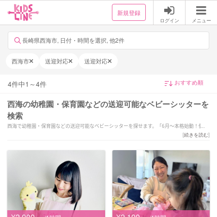
新規登録
ログイン
メニュー
長崎県西海市, 日付・時間を選択, 他2件
西海市
送迎対応
送迎対応
4
件中
1
～
4
件
西海の幼稚園・保育園などの送迎可能なベビーシッターを
検索
西海で幼稚園・保育園などの送迎可能なベビーシッターを探せます。「6月〜本格始動！個性
を大切に、やりたいを共にとことん！
[
続きを読む
]
保育経験7年以上」「【全国1位経験有！】保育歴19年目！笑顔と愛情溢れるサポートを致し
ます♪」「製作無料！送迎のみOK!24時間対応！
乳幼児得意です(^^)」などの強みを持つシッターが対応いたします。西海で様々なスキルを持
ったサポーターの中から、ご予算や依頼内容に合わせて選んでいただけます。
¥2,000
¥2,100