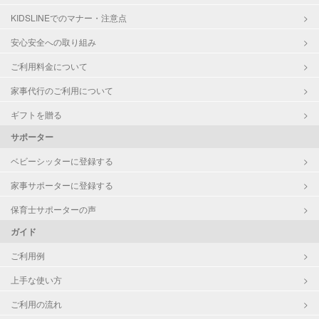
KIDSLINEでのマナー・注意点
対応可能/特徴
送迎サポート
早朝対応
安心安全への取り組み
夜間対応
ご利用料金について
お泊まり保育
家事代行のご利用について
病児対応
病児、病後児、ともに不可
ギフトを贈る
障がい児対応
対応可否は個別に相談
サポーター
ベビーシッターに登録する
レッスン
絵・工作レッスン
家事サポーターに登録する
定期予約
可能
保育士サポーターの声
ガイド
お子様の撮影
対応可能
（定期特典）
ご利用例
上手な使い方
ご利用の流れ