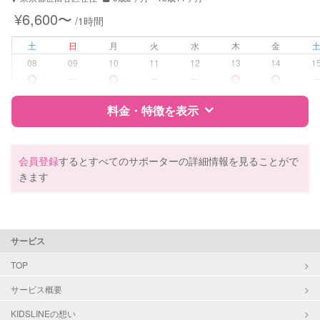
子育て経験
¥6,600〜
/1時間
病児対応
病児、病後児、ともに不可
土
日
月
火
水
木
金
08
09
10
11
12
13
14
1
障がい児対応
対応可否は個別に相談
ー
ー
ー
料金・特徴を表示
レッスン
絵・工作レッスン
その他
特徴
料金
レビュー
会員登録
するとすべてのサポーターの詳細情報を見ることがで
定期予約
可能
きます
お子様の撮影
対応可能
サポートの特徴
（定期特典）
資格
企業型割引対象(旧内閣府補助対象)
サービス
自治体届出済ベビーシッター
保育士
TOP
幼稚園教諭
サービス概要
ドゥーラ教育協議会認定産後ドゥー
ラ
KIDSLINEの想い