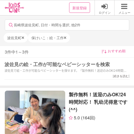
新規登録
ログイン
メニュー
長崎県波佐見町, 日付・時間を選択, 他2件
波佐見町
保けいこ：絵・工作
3
件中
1
～
3
件
波佐見の絵・工作が可能なベビーシッターを検索
波佐見で絵・工作が可能なベビーシッターを探せます。「製作無料！送迎のみOK!24時間対
応！
[
続きを読む
]
乳幼児得意です(^^)」「6月〜本格始動！個性を大切に、やりたいを共にとことん！
保育経験7年以上」「【全国1位経験有！】保育歴19年目！笑顔と愛情溢れるサポートを致し
ます♪」などの強みを持つシッターが対応いたします。波佐見で様々なスキルを持ったサポ
製作無料！送迎のみOK!24
ーターの中から、ご予算や依頼内容に合わせて選んでいただけます。
時間対応！ 乳幼児得意です
(^^)
5.0
(164回)