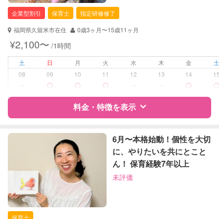
企業型割引
保育士
指定研修修了
福岡県久留米市在住
0歳3ヶ月〜15歳11ヶ月
¥2,100〜
/1時間
土
日
月
火
水
木
金
08
09
10
11
12
13
14
1
ー
ー
ー
料金・特徴を表示
特徴
料金
レビュー
6月〜本格始動！個性を大切
に、やりたいを共にとこと
ん！ 保育経験7年以上
サポートの特徴
未評価
資格
企業型割引対象(旧内閣府補助対象)
自治体届出済ベビーシッター
保育士
保育士