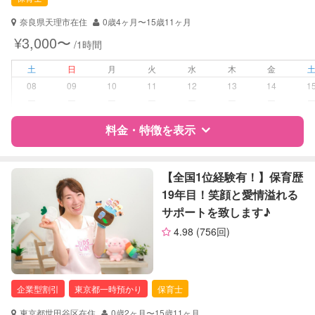
対応可能/特徴
送迎サポート
奈良県天理市在住
0歳4ヶ月〜15歳11ヶ月
早朝対応
¥3,000〜
/1時間
夜間対応
お泊まり保育
土
日
月
火
水
木
金
子育て経験
08
09
10
11
12
13
14
1
ー
ー
ー
ー
ー
ー
ー
病児対応
病児、病後児、ともに不可
料金・特徴を表示
障がい児対応
対応可否は個別に相談
特徴
料金
レビュー
【全国1位経験有！】保育歴
レッスン
絵・工作レッスン
19年目！笑顔と愛情溢れる
その他
サポートを致します♪
サポートの特徴
定期予約
可能
4.98
(756回)
資格
自治体届出済ベビーシッター
保育士
お子様の撮影
対応可能
幼稚園教諭
（定期特典）
企業型割引
東京都一時預かり
保育士
対応可能/特徴
送迎サポート
東京都世田谷区在住
0歳2ヶ月〜15歳11ヶ月