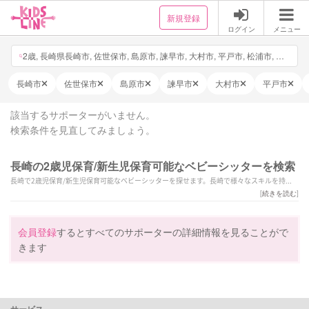
新規登録
ログイン
メニュー
2歳, 長崎県長崎市, 佐世保市, 島原市, 諫早市, 大村市, 平戸市, 松浦市, 対馬市, 壱岐市, 五島市, 西海市, 雲仙市, 南島原市, 長与町, 時津町, 東彼杵町, 川棚町, 波佐見町, 小値賀町, 佐々町, 新上五島町, 日付・時間を選択, 他1件
長崎市
佐世保市
島原市
諫早市
大村市
平戸市
該当するサポーターがいません。
検索条件を見直してみましょう。
長崎の2歳児保育/新生児保育可能なベビーシッターを検索
長崎で2歳児保育/新生児保育可能なベビーシッターを探せます。長崎で様々なスキルを持っ
たサポーターの中から、ご予算や依頼内容に合わせて選んでいただけます。
[
続きを読む
]
会員登録
するとすべてのサポーターの詳細情報を見ることがで
きます