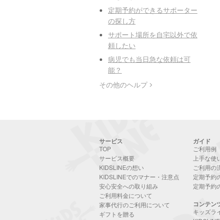
定期予約ができるサポーター
の探し方
サポート場所を自宅以外で依
頼したい
病児でも当日急な依頼は可
能？
その他のヘルプ
サービス
ガイド
TOP
ご利用例
サービス概要
上手な使
KIDSLINEの想い
ご利用の
KIDSLINEでのマナー・注意点
定期予約
安心安全への取り組み
定期予約
ご利用料金について
コンテン
家事代行のご利用について
キッズラ
ギフトを贈る