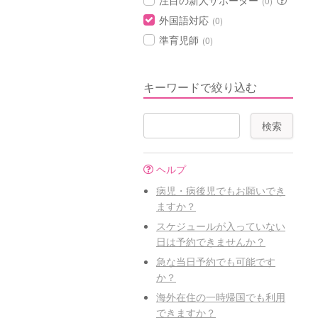
注目の新人サポーター
(0)
外国語対応
(0)
準育児師
(0)
キーワードで絞り込む
ヘルプ
病児・病後児でもお願いでき
ますか？
スケジュールが入っていない
日は予約できませんか？
急な当日予約でも可能です
か？
海外在住の一時帰国でも利用
できますか？