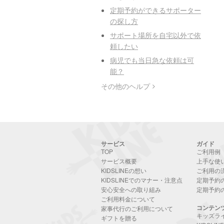
定期予約ができるサポーター
の探し方
サポート場所を自宅以外で依
頼したい
病児でも当日急な依頼は可
能？
その他のヘルプ
サービス
ガイド
TOP
ご利用例
サービス概要
上手な使
KIDSLINEの想い
ご利用の
KIDSLINEでのマナー・注意点
定期予約
安心安全への取り組み
定期予約
ご利用料金について
コンテン
家事代行のご利用について
キッズラ
ギフトを贈る