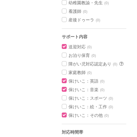
幼稚園教諭・先生
(0)
看護師
(0)
産後ドゥーラ
(0)
サポート内容
送迎対応
(0)
お泊り保育
(0)
障がい児対応認定あり
(0)
家庭教師
(0)
保けいこ：英語
(0)
保けいこ：音楽
(0)
保けいこ：スポーツ
(0)
保けいこ：絵・工作
(0)
保けいこ：その他
(0)
対応時間帯