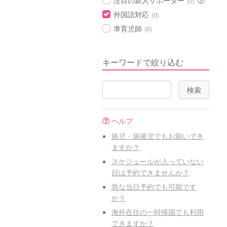
注目の新人サポーター
(0)
外国語対応
(0)
準育児師
(0)
キーワードで絞り込む
ヘルプ
病児・病後児でもお願いでき
ますか？
スケジュールが入っていない
日は予約できませんか？
急な当日予約でも可能です
か？
海外在住の一時帰国でも利用
できますか？