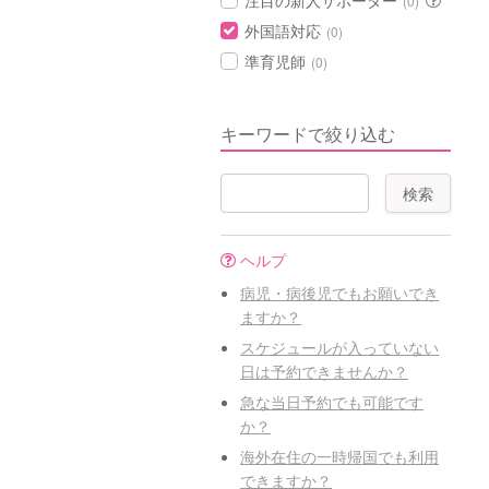
注目の新人サポーター
(0)
外国語対応
(0)
準育児師
(0)
キーワードで絞り込む
ヘルプ
病児・病後児でもお願いでき
ますか？
スケジュールが入っていない
日は予約できませんか？
急な当日予約でも可能です
か？
海外在住の一時帰国でも利用
できますか？