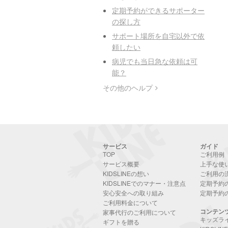
定期予約ができるサポーター
の探し方
サポート場所を自宅以外で依
頼したい
病児でも当日急な依頼は可
能？
その他のヘルプ
サービス
ガイド
TOP
ご利用例
サービス概要
上手な使
KIDSLINEの想い
ご利用の
KIDSLINEでのマナー・注意点
定期予約
安心安全への取り組み
定期予約
ご利用料金について
コンテン
家事代行のご利用について
キッズラ
ギフトを贈る