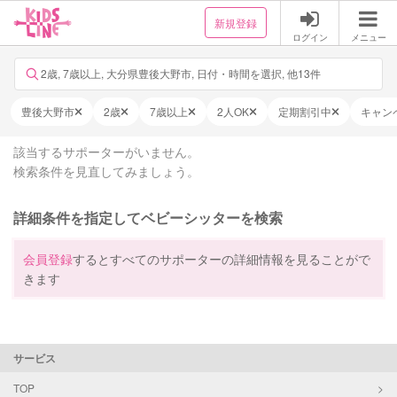
新規登録
ログイン
メニュー
2歳, 7歳以上, 大分県豊後大野市, 日付・時間を選択, 他13件
豊後大野市
2歳
7歳以上
2人OK
定期割引中
キャン
該当するサポーターがいません。
検索条件を見直してみましょう。
詳細条件を指定してベビーシッターを検索
会員登録
するとすべてのサポーターの詳細情報を見ることがで
きます
サービス
TOP