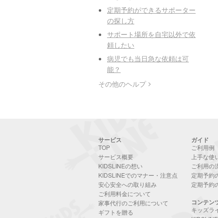
定期予約ができるサポーター
の探し方
サポート場所を自宅以外で依
頼したい
病児でも当日急な依頼は可
能？
その他のヘルプ
サービス
ガイド
TOP
ご利用例
サービス概要
上手な使
KIDSLINEの想い
ご利用の
KIDSLINEでのマナー・注意点
定期予約
安心安全への取り組み
定期予約
ご利用料金について
コンテン
家事代行のご利用について
キッズラ
ギフトを贈る