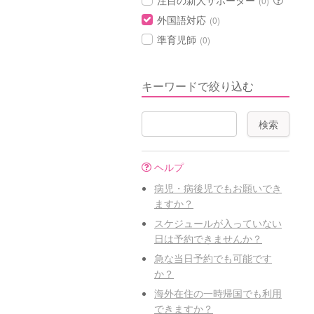
注目の新人サポーター
(0)
外国語対応
(0)
準育児師
(0)
キーワードで絞り込む
ヘルプ
病児・病後児でもお願いでき
ますか？
スケジュールが入っていない
日は予約できませんか？
急な当日予約でも可能です
か？
海外在住の一時帰国でも利用
できますか？