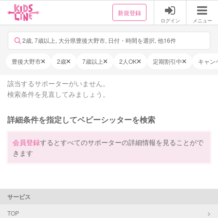
新規登録
ログイン
メニュー
2歳, 7歳以上, 大分県豊後大野市, 日付・時間を選択, 他16件
豊後大野市
2歳
7歳以上
2人OK
定期割引中
キャン
該当するサポーターがいません。
検索条件を見直してみましょう。
詳細条件を指定してベビーシッターを検索
会員登録
するとすべてのサポーターの詳細情報を見ることがで
きます
サービス
TOP