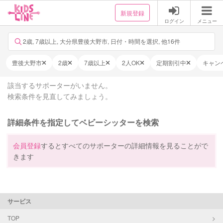
新規登録
ログイン
メニュー
2歳, 7歳以上, 大分県豊後大野市, 日付・時間を選択, 他16件
豊後大野市
2歳
7歳以上
2人OK
定期割引中
キャン
該当するサポーターがいません。
検索条件を見直してみましょう。
詳細条件を指定してベビーシッターを検索
会員登録
するとすべてのサポーターの詳細情報を見ることがで
きます
サービス
TOP