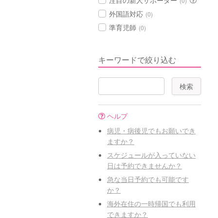
注目の新人サポーター
(0)
外国語対応
(0)
準育児師
(0)
キーワードで絞り込む
ヘルプ
病児・病後児でもお願いでき
ますか？
スケジュールが入っていない
日は予約できませんか？
急な当日予約でも可能です
か？
海外在住の一時帰国でも利用
できますか？