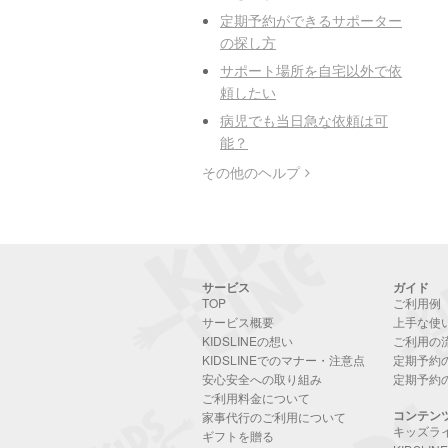
定期予約ができるサポーター
の探し方
サポート場所を自宅以外で依
頼したい
病児でも当日急な依頼は可
能？
その他のヘルプ
サービス
ガイド
TOP
ご利用例
サービス概要
上手な使
KIDSLINEの想い
ご利用の
KIDSLINEでのマナー・注意点
定期予約
安心安全への取り組み
定期予約
ご利用料金について
コンテン
家事代行のご利用について
キッズラ
ギフトを贈る