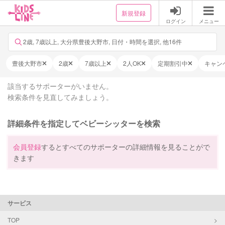
新規登録
ログイン
メニュー
2歳, 7歳以上, 大分県豊後大野市, 日付・時間を選択, 他16件
豊後大野市
2歳
7歳以上
2人OK
定期割引中
キャン
該当するサポーターがいません。
検索条件を見直してみましょう。
詳細条件を指定してベビーシッターを検索
会員登録
するとすべてのサポーターの詳細情報を見ることがで
きます
サービス
TOP