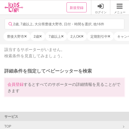
新規登録
ログイン
メニュー
2歳, 7歳以上, 大分県豊後大野市, 日付・時間を選択, 他16件
豊後大野市
2歳
7歳以上
2人OK
定期割引中
キャン
該当するサポーターがいません。
検索条件を見直してみましょう。
詳細条件を指定してベビーシッターを検索
会員登録
するとすべてのサポーターの詳細情報を見ることがで
きます
サービス
TOP