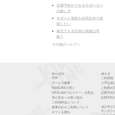
定期予約ができるサポーター
の探し方
サポート場所を自宅以外で依
頼したい
病児でも当日急な依頼は可
能？
その他のヘルプ
サービス
ガイド
TOP
ご利用例
サービス概要
上手な使
KIDSLINEの想い
ご利用の
KIDSLINEでのマナー・注意点
定期予約
安心安全への取り組み
定期予約
ご利用料金について
コンテン
家事代行のご利用について
キッズラ
ギフトを贈る