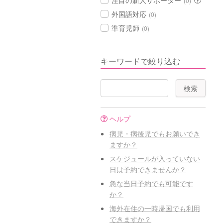
注目の新人サポーター
(0)
外国語対応
(0)
準育児師
(0)
キーワードで絞り込む
ヘルプ
病児・病後児でもお願いでき
ますか？
スケジュールが入っていない
日は予約できませんか？
急な当日予約でも可能です
か？
海外在住の一時帰国でも利用
できますか？