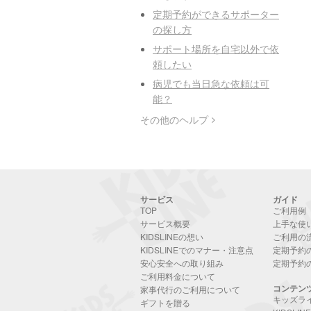
定期予約ができるサポーター
の探し方
サポート場所を自宅以外で依
頼したい
病児でも当日急な依頼は可
能？
その他のヘルプ
サービス
ガイド
TOP
ご利用例
サービス概要
上手な使
KIDSLINEの想い
ご利用の
KIDSLINEでのマナー・注意点
定期予約
安心安全への取り組み
定期予約
ご利用料金について
コンテン
家事代行のご利用について
キッズラ
ギフトを贈る