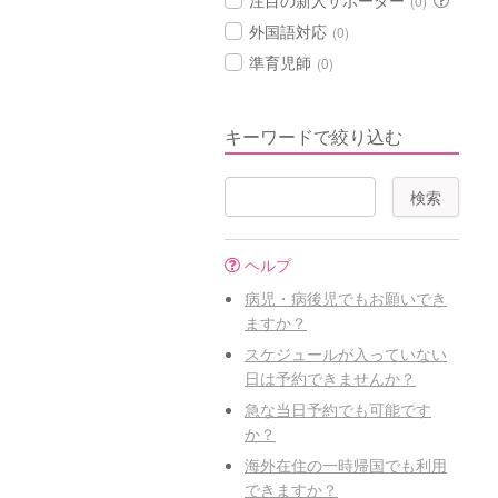
注目の新人サポーター
(0)
外国語対応
(0)
準育児師
(0)
キーワードで絞り込む
ヘルプ
病児・病後児でもお願いでき
ますか？
スケジュールが入っていない
日は予約できませんか？
急な当日予約でも可能です
か？
海外在住の一時帰国でも利用
できますか？