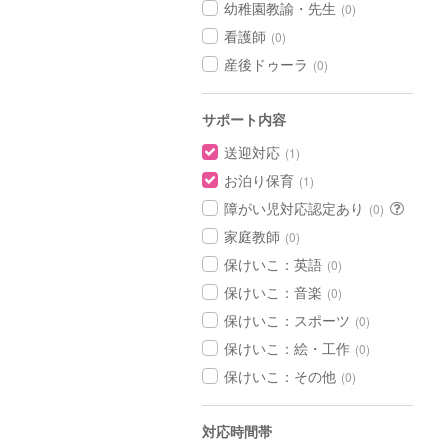
幼稚園教諭・先生
(0)
看護師
(0)
産後ドゥーラ
(0)
サポート内容
送迎対応
(1)
お泊り保育
(1)
障がい児対応認定あり
(0)
家庭教師
(0)
保けいこ：英語
(0)
保けいこ：音楽
(0)
保けいこ：スポーツ
(0)
保けいこ：絵・工作
(0)
保けいこ：その他
(0)
対応時間帯