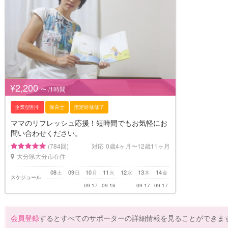
¥2,200
〜 /1時間
企業型割引
保育士
指定研修修了
ママのリフレッシュ応援！短時間でもお気軽にお
問い合わせください。
(784回)
対応
0歳4ヶ月〜12歳11ヶ月
大分県大分市在住
08
09
10
11
12
13
14
土
日
月
火
水
木
金
スケジュール
09-17
09-16
09-17
09-17
会員登録
するとすべてのサポーターの詳細情報を見ることができま