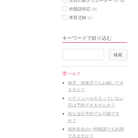
注目の新人サポーター
(0)
外国語対応
(0)
準育児師
(1)
キーワードで絞り込む
ヘルプ
病児・病後児でもお願いでき
ますか？
スケジュールが入っていない
日は予約できませんか？
急な当日予約でも可能です
か？
海外在住の一時帰国でも利用
できますか？