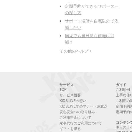
定期予約ができるサポーター
の探し方
サポート場所を自宅以外で依
頼したい
病児でも当日急な依頼は可
能？
その他のヘルプ
サービス
ガイド
TOP
ご利用例
サービス概要
上手な使
KIDSLINEの想い
ご利用の
KIDSLINEでのマナー・注意点
定期予約
安心安全への取り組み
定期予約
ご利用料金について
コンテン
家事代行のご利用について
キッズラ
ギフトを贈る